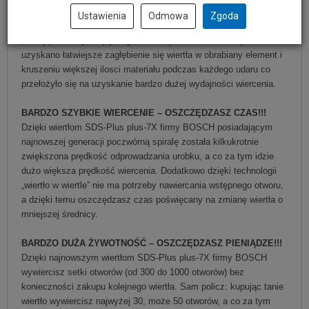
Ustawienia
Odmowa
Zgoda
Ostrza mają duży kąt wierzchołkowy
i dlatego ich krawędzie
pracują na całej swojej długości - dzięki takiemu rozwiązaniu
uzyskano łatwiejsze zagłębienie się wiertła w obrabiany element i
kruszeniu większej ilosci materiału podczas każdego udaru co
przełożyło się na uzyskanie bardzo dużej wydajności wiercenia.
BARDZO SZYBKIE WIERCENIE
– OSZCZĘDZASZ CZAS
!!!
Dzięki wiertłom SDS-Plus plus-7X firmy BOSCH posiadającym
najnowszej generacji poczwórną spiralę została kilkukrotnie
zwiększona prędkość odprowadzania urobku, a co za tym idzie
dużo większa prędkość wiercenia. Dodatkowo dzięki technologii
„wiertło w wiertle” nie ma potrzeby nawiercania wstępnego otworu,
a dzięki temu oszczędzasz czas poświęcany na zmianę wiertła o
mniejszej średnicy.
BARDZO DUŻA ŻYWOTNOŚĆ – OSZCZĘDZASZ PIENIĄDZE
!!!
Dzięki najnowszym wiertłom SDS-Plus plus-7X firmy BOSCH
wywiercisz setki otworów (od 300 do 1000 otworów) bez
konieczności zakupu kolejnego wiertła. Sam policz: kupując tanie
wiertło wywiercisz najwyżej 30, może 50 otworów, a co za tym