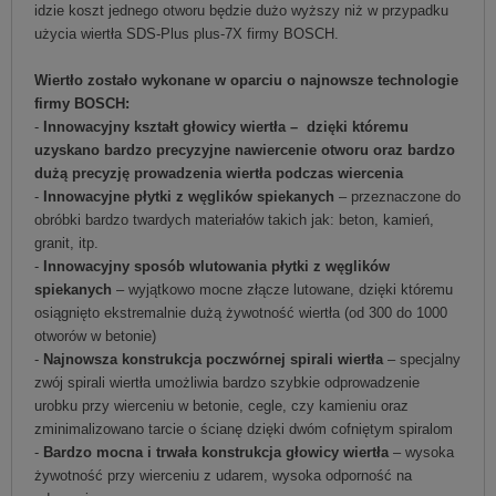
idzie koszt jednego otworu będzie dużo wyższy niż w przypadku
użycia wiertła SDS-Plus plus-7X firmy BOSCH.
Wiertło zostało wykonane w oparciu o najnowsze technologie
firmy BOSCH:
-
Innowacyjny kształt głowicy wiertła –
dzięki któremu
uzyskano bardzo precyzyjne nawiercenie otworu oraz bardzo
dużą precyzję prowadzenia wiertła podczas wiercenia
-
Innowacyjne płytki z węglików spiekanych
– przeznaczone do
obróbki bardzo twardych materiałów takich jak: beton, kamień,
granit, itp.
-
Innowacyjny sposób wlutowania płytki z węglików
spiekanych
– wyjątkowo mocne złącze lutowane, dzięki któremu
osiągnięto ekstremalnie dużą żywotność wiertła (od 300 do 1000
otworów w betonie)
-
Najnowsza konstrukcja poczwórnej spirali wiertła
– specjalny
zwój spirali wiertła umożliwia bardzo szybkie odprowadzenie
urobku przy wierceniu w betonie, cegle, czy kamieniu oraz
zminimalizowano tarcie o ścianę dzięki dwóm cofniętym spiralom
-
Bardzo mocna i trwała konstrukcja głowicy wiertła
– wysoka
żywotność przy wierceniu z udarem, wysoka odporność na