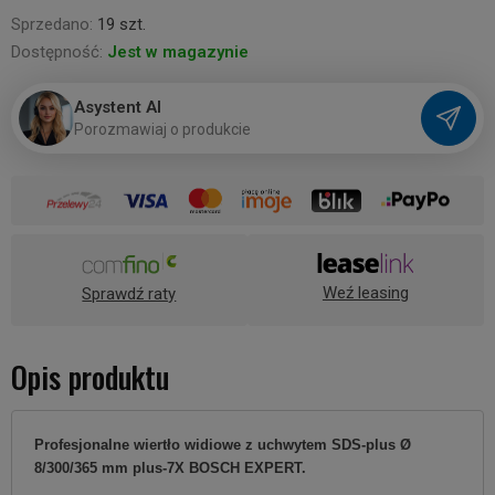
Sprzedano:
19 szt.
Dostępność:
Jest w magazynie
Asystent AI
P
o
r
o
z
m
a
w
i
a
j
o
p
r
o
d
u
k
c
i
e
Weź leasing
Sprawdź raty
Opis produktu
Profesjonalne w
iertło widiowe z uchwytem SDS-plus Ø
8/300/365 mm plus-7X
BOSCH EXPERT.