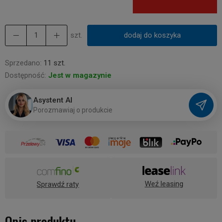
szt.
dodaj do koszyka
Sprzedano:
11 szt.
Dostępność:
Jest w magazynie
Asystent AI
P
o
r
o
z
m
a
w
i
a
j
o
p
r
o
d
u
k
c
i
e
Weź leasing
Sprawdź raty
Opis produktu