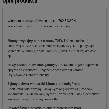
Wiertarka udarowa UniversalImpact 700 BOSCH
w zestawie z walizką z tworzywa sztucznego.
Mocny i wydajny silnik o mocy 701W
i dużej prędkości
obrotowej do 3.000 obr/min zapewniający szybkie i precyzyjne
wiercenie w betonie, cegle, kamieniu, stali, aluminium, drewnie,
itp.
Nowy kształt, niewielkie gabaryty i niewielki ciężar
zapewniają
optymalną ergonomię urządzenia oraz wysoki komfort
użytkowania i łatwość obsługi
Zębaty uchwyt wiertarski 13mm z blokadą Press-
Lock
umożliwia szybką i łatwą wymianę wiertła czy końcówki
wkrętarskiej, a wbudowany system Press-Lock ułatwia demontaż
zakleszczonego w uchwycie wiertła
Rękojeść tylna pokryta miękkim materiałem typu