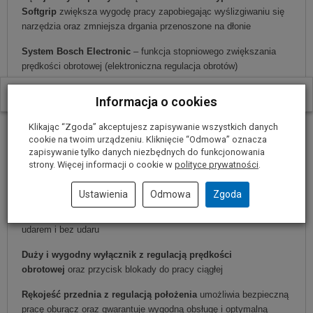
Softgrip
zwiększa wygodę pracy zapobiegając wyślizgiwaniu się
narzędzia oraz zmniejsza drgania przenoszone na dłonie
System Bosch Electronic
– funkcja stopniowego zwiększania
prędkości obrotowej (elektroniczna regulacja obrotów)
umożliwiająca precyzyjne nawiercenie otworu lub wkręcenie
W ostatnich 30 dniach produktem interesuje się
27
osób.
wkrętów
Informacja o cookies
Przełącznik biegu w prawo i w lewo
do wkręcania i wykręcania
Klikając “Zgoda” akceptujesz zapisywanie wszystkich danych
wkrętów i śrub
cookie na twoim urządzeniu. Kliknięcie “Odmowa” oznacza
zapisywanie tylko danych niezbędnych do funkcjonowania
Obrotowy szczotkotrzymacz
wydłużający żywotność szczotek
strony. Więcej informacji o cookie w
polityce prywatności
.
węglowych oraz gwarantujący identyczną prędkość obrotową
zarówno w prawo jak i w lewo
Ustawienia
Odmowa
Zgoda
Wyłącznik udaru
do wiercenia i wkręcania oraz do pracy z
udarem i bez udaru
Duży i wygodny wyłącznik z regulacją prędkości
obrotowej
oraz przycisk blokady do pracy ciągłej
Rękojeść przednia z regulacją położenia
umożliwia bezpieczną
pracę oburącz oraz gwarantuje wygodną obsługę i optymalną