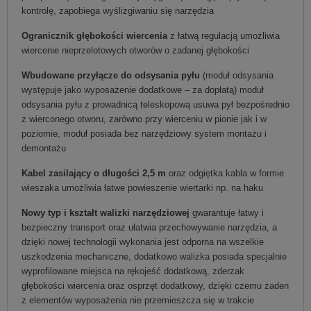
kontrolę, zapobiega wyślizgiwaniu się narzędzia
Ogranicznik głębokości wiercenia
z łatwą regulacją umożliwia
wiercenie nieprzelotowych otworów o zadanej głębokości
Wbudowane przyłącze do odsysania pyłu
(moduł odsysania
występuje jako wyposażenie dodatkowe – za dopłatą) moduł
odsysania pyłu z prowadnicą teleskopową usuwa pył bezpośrednio
z wierconego otworu, zarówno przy wierceniu w pionie jak i w
poziomie, moduł posiada bez narzędziowy system montażu i
demontażu
Kabel zasilający o długości 2,5 m
oraz odgiętka kabla w formie
wieszaka umożliwia łatwe powieszenie wiertarki np. na haku
Nowy typ i kształt walizki narzędziowej
gwarantuje łatwy i
bezpieczny transport oraz ułatwia przechowywanie narzędzia, a
dzięki nowej technologii wykonania jest odporna na wszelkie
uszkodzenia mechaniczne, dodatkowo walizka posiada specjalnie
wyprofilowane miejsca na rękojeść dodatkową, zderzak
głębokości wiercenia oraz osprzęt dodatkowy, dzięki czemu żaden
z elementów wyposażenia nie przemieszcza się w trakcie