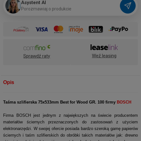
Asystent AI
P
o
r
o
z
m
a
w
i
a
j
o
p
r
o
d
u
k
c
i
e
Weź leasing
Sprawdź raty
Opis
Taśma szlifierska 75x533mm Best for Wood GR. 100 firmy
BOSCH
Firma BOSCH jest jednym z największych na świecie producentem
materiałów ściernych przeznaczonych do zastosowań z użyciem
elektronarzędzi. W swojej ofercie posiada bardzo szeroką gamę papierów
ściernych i taśm szlifierskich do obróbki takich materiałów jak: drewno