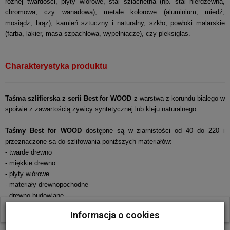
różnej twardości, płyty wiórowe, stal szlachetna (np. stal nierdzewna,
chromowa, czy wanadowa), metale kolorowe (aluminium, miedź,
mosiądz, brąz), kamień sztuczny i naturalny, szkło, powłoki malarskie
(farba, lakier, masa szpachlowa, wypełniacze), czy pleksiglas.
Charakterystyka produktu
Taśma szlifierska z serii Best for WOOD
z warstwą z korundu białego w
spoiwie z zawartością żywicy syntetycznej lub kleju naturalnego
Taśmy Best for WOOD
dostępne są w ziarnistości od 40 do 220 i
przeznaczone są do szlifowania poniższych materiałów:
- twarde drewno
- miękkie drewno
- płyty wiórowe
- materiały drewnopochodne
- drewno budowlane
- stal
W ostatnich 30 dniach produktem interesuje się
26
osób.
Informacja o cookies
- metale kolorowe