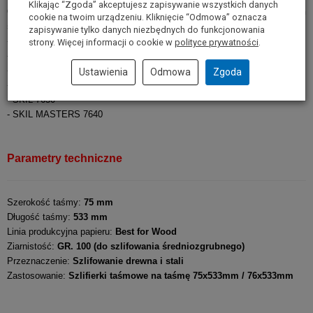
Klikając “Zgoda” akceptujesz zapisywanie wszystkich danych
Oferowane taśmy przeznaczone są między innymi do poniższych
cookie na twoim urządzeniu. Kliknięcie “Odmowa” oznacza
szlifierek taśmowych:
zapisywanie tylko danych niezbędnych do funkcjonowania
- BOSCH GBS 75 AE
strony. Więcej informacji o cookie w
polityce prywatności
.
- BOSCH PBS 75 AE
- BOSCH PBS 75 A
Ustawienia
Odmowa
Zgoda
- SKIL 7640
- SKIL 7650
- SKIL MASTERS 7640
Parametry techniczne
Szerokość taśmy:
75 mm
Długość taśmy:
533 mm
Linia produkcyjna papieru:
Best for Wood
Ziarnistość:
GR. 100 (do szlifowania średniozgrubnego)
Przeznaczenie:
Szlifowanie drewna i stali
Zastosowanie:
Szlifierki taśmowe na taśmę 75x533mm / 76x533mm