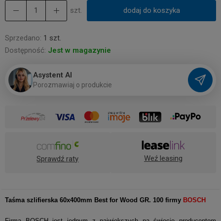
szt.
dodaj do koszyka
Sprzedano:
1 szt.
Dostępność:
Jest w magazynie
Asystent AI
P
o
r
o
z
m
a
w
i
a
j
o
p
r
o
d
u
k
c
i
e
Weź leasing
Sprawdź raty
Taśma szlifierska 60x400mm Best for Wood GR. 100 firmy
BOSCH
Firma BOSCH jest jednym z największych na świecie producentem