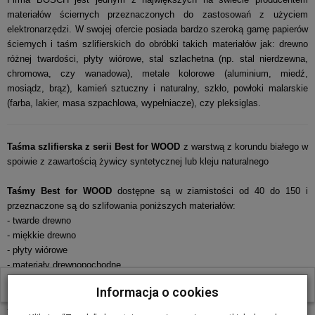
materiałów ściernych przeznaczonych do zastosowań z użyciem
elektronarzędzi. W swojej ofercie posiada bardzo szeroką gamę papierów
ściernych i taśm szlifierskich do obróbki takich materiałów jak: drewno
różnej twardości, płyty wiórowe, stal szlachetna (np. stal nierdzewna,
chromowa, czy wanadowa), metale kolorowe (aluminium, miedź,
mosiądz, brąz), kamień sztuczny i naturalny, szkło, powłoki malarskie
(farba, lakier, masa szpachlowa, wypełniacze), czy pleksiglas.
Taśma szlifierska z serii Best for WOOD
z warstwą z korundu białego w
spoiwie z zawartością żywicy syntetycznej lub kleju naturalnego
Taśmy Best for WOOD
dostępne są w ziarnistości od 40 do 150 i
przeznaczone są do szlifowania poniższych materiałów:
- twarde drewno
- miękkie drewno
- płyty wiórowe
- materiały drewnopochodne
- drewno budowlane
W ostatnich 30 dniach produktem interesują się
4
osoby.
Informacja o cookies
- stal
- metale kolorowe