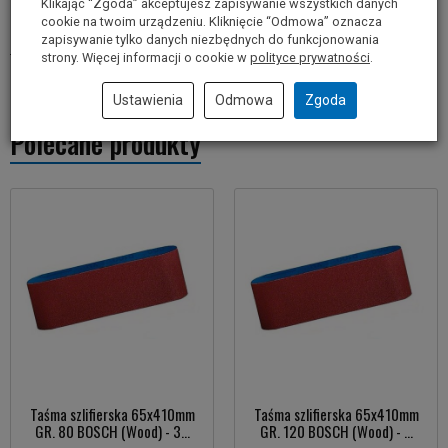
Klikając “Zgoda” akceptujesz zapisywanie wszystkich danych
cookie na twoim urządzeniu. Kliknięcie “Odmowa” oznacza
zapisywanie tylko danych niezbędnych do funkcjonowania
Informacje o producencie
strony. Więcej informacji o cookie w
polityce prywatności
.
Ustawienia
Odmowa
Zgoda
Polecane produkty
Taśma szlifierska 65x410mm
Taśma szlifierska 65x410mm
GR. 80 BOSCH (Wood) - 3...
GR. 120 BOSCH (Wood) - ...