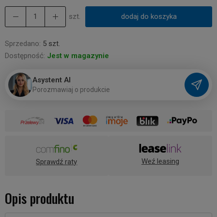
szt.
dodaj do koszyka
Sprzedano:
5 szt.
Dostępność:
Jest w magazynie
Asystent AI
P
o
r
o
z
m
a
w
i
a
j
o
p
r
o
d
u
k
c
i
e
Weź leasing
Sprawdź raty
Opis produktu