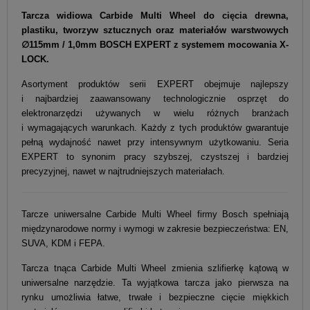
Tarcza widiowa Carbide Multi Wheel do cięcia drewna,
plastiku, tworzyw sztucznych oraz materiałów warstwowych
∅115mm / 1,0mm BOSCH EXPERT z systemem mocowania X-
LOCK.
Asortyment produktów serii EXPERT obejmuje najlepszy
i najbardziej zaawansowany technologicznie osprzęt do
elektronarzędzi używanych w wielu różnych branżach
i wymagających warunkach. Każdy z tych produktów gwarantuje
pełną wydajność nawet przy intensywnym użytkowaniu. Seria
EXPERT to synonim pracy szybszej, czystszej i bardziej
precyzyjnej, nawet w najtrudniejszych materiałach.
Tarcze uniwersalne Carbide Multi Wheel firmy Bosch spełniają
międzynarodowe normy i wymogi w zakresie bezpieczeństwa: EN,
SUVA, KDM i FEPA.
Tarcza tnąca Carbide Multi Wheel zmienia szlifierkę kątową w
uniwersalne narzędzie. Ta wyjątkowa tarcza jako pierwsza na
rynku umożliwia łatwe, trwałe i bezpieczne cięcie miękkich