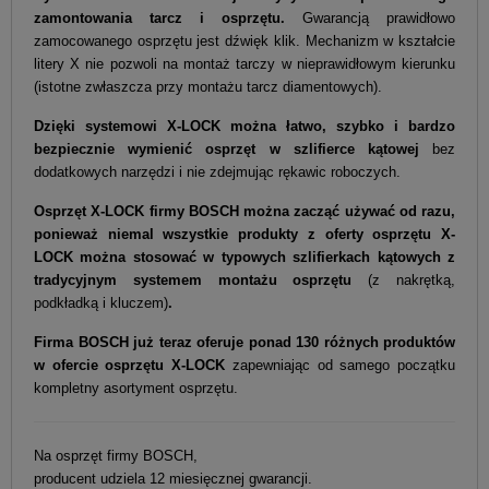
zamontowania tarcz i osprzętu.
Gwarancją prawidłowo
zamocowanego osprzętu jest dźwięk klik. Mechanizm w kształcie
litery X nie pozwoli na montaż tarczy w nieprawidłowym kierunku
(istotne zwłaszcza przy montażu tarcz diamentowych).
Dzięki systemowi X-LOCK można łatwo, szybko i bardzo
bezpiecznie wymienić osprzęt w szlifierce kątowej
bez
dodatkowych narzędzi i nie zdejmując rękawic roboczych.
Osprzęt X-LOCK firmy BOSCH można zacząć używać od razu,
ponieważ niemal wszystkie produkty z oferty osprzętu X-
LOCK można stosować w typowych szlifierkach kątowych z
tradycyjnym systemem montażu osprzętu
(z nakrętką,
podkładką i kluczem)
.
Firma BOSCH już teraz oferuje ponad 130 różnych produktów
w ofercie osprzętu X-LOCK
zapewniając od samego początku
kompletny asortyment osprzętu.
Na osprzęt firmy BOSCH,
producent udziela 12 miesięcznej gwarancji.