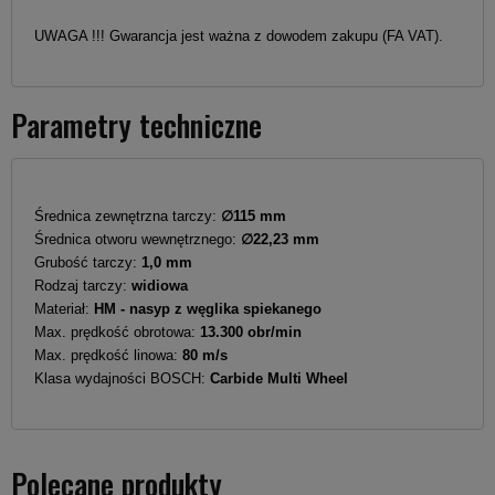
UWAGA !!! Gwarancja jest ważna z dowodem zakupu (FA VAT).
Parametry techniczne
Średnica zewnętrzna tarczy:
∅115 mm
Średnica otworu wewnętrznego:
∅22,23 mm
Grubość tarczy:
1,0 mm
Rodzaj tarczy:
widiowa
Materiał:
HM - nasyp z węglika spiekanego
Max. prędkość obrotowa:
13.300 obr/min
Max. prędkość linowa:
80 m/s
Klasa wydajności BOSCH:
Carbide Multi Wheel
Polecane produkty