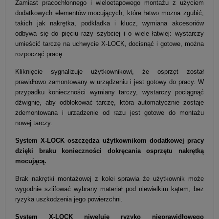
Zamiast pracochłonnego i wieloetapowego montażu z użyciem
dodatkowych elementów mocujących, które łatwo można zgubić,
takich jak nakrętka, podkładka i klucz, wymiana akcesoriów
odbywa się do pięciu razy szybciej i o wiele łatwiej: wystarczy
umieścić tarczę na uchwycie X-LOCK, docisnąć i gotowe, można
rozpocząć pracę.
Kliknięcie sygnalizuje użytkownikowi, że osprzęt został
prawidłowo zamontowany w urządzeniu i jest gotowy do pracy. W
przypadku konieczności wymiany tarczy, wystarczy pociągnąć
dźwignię, aby odblokować tarczę, która automatycznie zostaje
zdemontowana i urządzenie od razu jest gotowe do montażu
nowej tarczy.
System X-LOCK oszczędza użytkownikom dodatkowej pracy
dzięki braku konieczności dokręcania osprzętu nakrętką
mocującą.
Brak nakrętki montażowej z kolei sprawia że użytkownik może
wygodnie szlifować wybrany materiał pod niewielkim kątem, bez
ryzyka uszkodzenia jego powierzchni.
System X-LOCK niweluje ryzyko nieprawidłowego