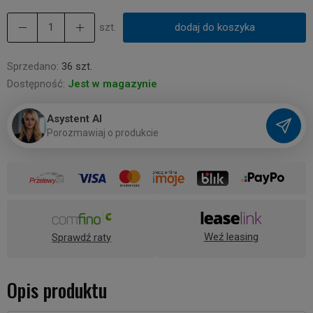
szt.
dodaj do koszyka
Sprzedano:
36 szt.
Dostępność:
Jest w magazynie
Asystent AI
P
o
r
o
z
m
a
w
i
a
j
o
p
r
o
d
u
k
c
i
e
Weź leasing
Sprawdź raty
Opis produktu