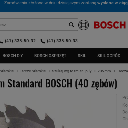
mówienia złożone w dniu dzisiejszym zostaną
wysłane w ciąg
(41) 335-50-32
(41) 335-50-33
BOSCH DIY
BOSCH OSPRZĘT
SKIL
SKIL OGRÓD
pilarskie
Tarcze pilarskie
Szukaj wg rozmiaru piły
205 mm
Tarcz
m Standard BOSCH (40 zębów)
Pr
Ko
Do
Ob