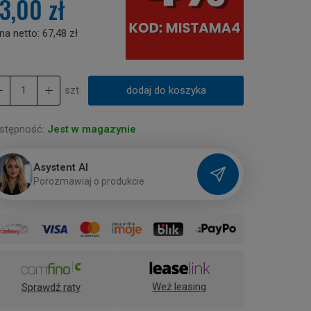
3,00 zł
na netto:
67,48 zł
szt.
dodaj do koszyka
stępność:
Jest w magazynie
Asystent AI
P
o
r
o
z
m
a
w
i
a
j
o
p
r
o
d
u
k
c
i
e
Weź leasing
Sprawdź raty