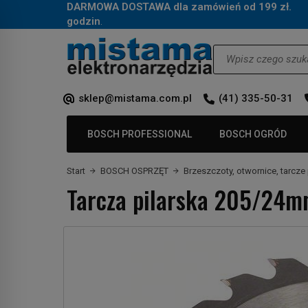
DARMOWA DOSTAWA dla zamówień od 199 zł.
Za
godzin
.
Wyszukaj
sklep@mistama.com.pl
(41) 335-50-31
BOSCH PROFESSIONAL
BOSCH OGRÓD
Start
BOSCH OSPRZĘT
Brzeszczoty, otwornice, tarcze 
Tarcza pilarska 205/24m