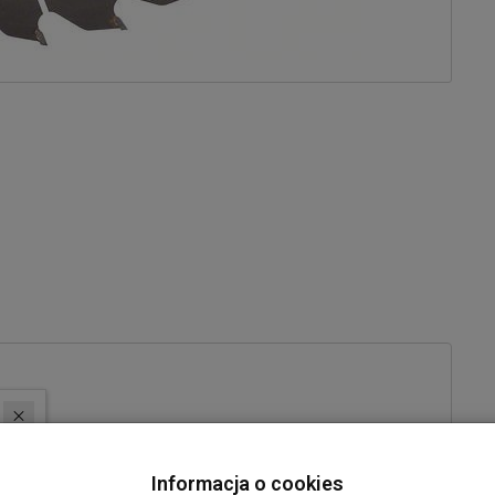
 cięcie wszystkich gatunków drewna. Wysokiej jakości, precyzyjnie
orpus tarczy pilarskiej wykonany z trwałej, utwardzanej stali SK5
Informacja o cookies