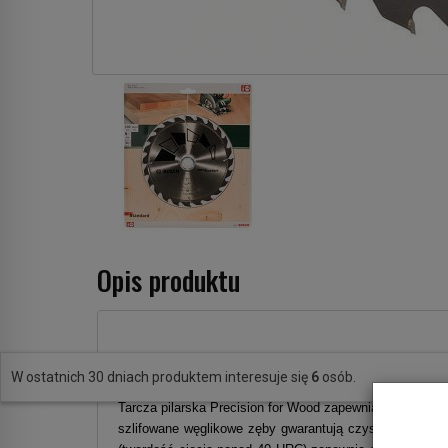
Opis produktu
Piła Standard for Wood 205/24mm 40 zębów BOSCH
W ostatnich 30 dniach produktem interesuje się
6
osób.
Tarcza pilarska Precision for Wood zapewnia precyzyjne
szlifowane węglikowe zęby gwarantują czyste cięcie, a k