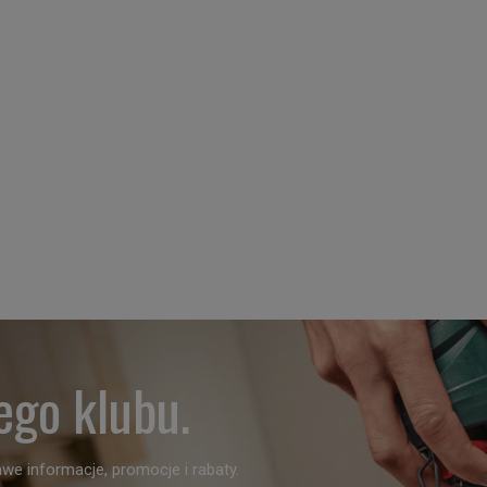
ego klubu.
we informacje, promocje i rabaty.