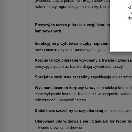
(twardość cięcia ponad 40 HRC) zapewnia dużą dokładno
trakcie pracy, ograniczając hałas i wydzielanie ciepła
Kl
ur
do
Precyzyjna tarcza pilarska z węglikami spiekanymi 
laminowanych.
Indukcyjnie przylutowane zęby naprzemianległe z wę
równomiernie szybkie i precyzyjne cięcia.
Korpus tarczy pilarskiej wykonany z trwałej utwardza
precyzję cięcia oraz bardzo długą żywotność tarczy
Specjalne wzdłużne szczeliny
zapobiegają odkształcen
Wycinane laserem korpusy tarcz,
do produkcji korpusó
cięte wyłącznie laserem. Inaczej niż w przypadku wytłac
odkształceń i naprężeń tarczy
Dodatkowe szczeliny tarczy pilarskiej
zmniejszają wibr
Oferowana piła widiowa z serii Standard for Wood fi
- Twarde drewno/lite drewno