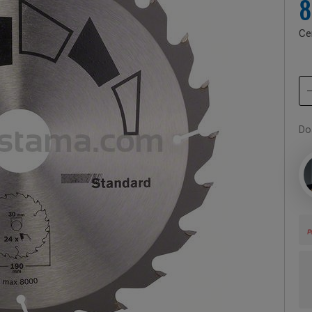
8
Ce
Do