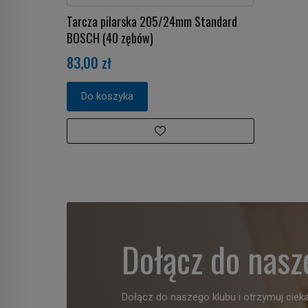
Tarcza pilarska 205/24mm Standard
BOSCH (40 zębów)
83,00 zł
Do koszyka
Dołącz do nasz
Dołącz do naszego klubu i otrzymuj cieka