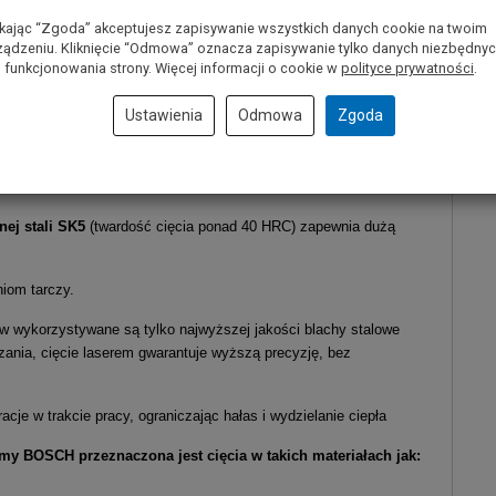
ść. Dodatkowe szczeliny tarczy pilarskiej zmniejszają wibracje w
ikając “Zgoda” akceptujesz zapisywanie wszystkich danych cookie na twoim
ządzeniu. Kliknięcie “Odmowa” oznacza zapisywanie tylko danych niezbędny
 funkcjonowania strony. Więcej informacji o cookie w
polityce prywatności
.
do zgrubnych cięć w miękkim i twardym drewnie oraz płytach
Ustawienia
Odmowa
Zgoda
glików spiekanych, o ostrym kącie nachylenia
gwarantują
nej stali SK5
(twardość cięcia ponad 40 HRC) zapewnia dużą
iom tarczy.
w wykorzystywane są tylko najwyższej jakości blachy stalowe
zania, cięcie laserem gwarantuje wyższą precyzję, bez
acje w trakcie pracy, ograniczając hałas i wydzielanie ciepła
rmy BOSCH przeznaczona jest cięcia w takich materiałach jak: