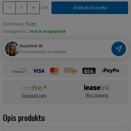
szt.
dodaj do koszyka
Sprzedano:
5 szt.
Dostępność:
Jest w magazynie
Asystent AI
P
o
r
o
z
m
a
w
i
a
j
o
p
r
o
d
u
k
c
i
e
Weź leasing
Sprawdź raty
Opis produktu