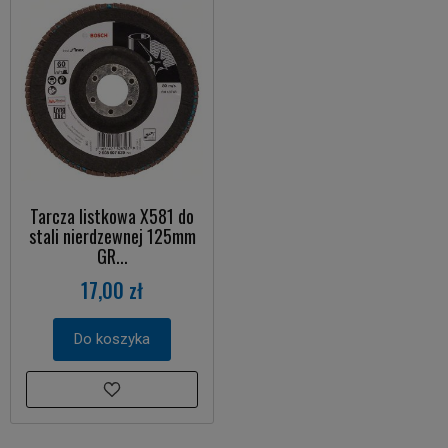
Tarcza listkowa X581 do
stali nierdzewnej 125mm
GR...
17,00 zł
Do koszyka