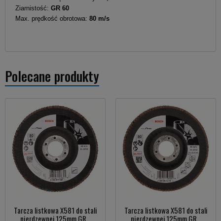
Ziarnistość:
GR
60
Max. prędkość obrotowa:
80 m/s
Polecane produkty
Tarcza listkowa X581 do stali
Tarcza listkowa X581 do stali
nierdzewnej 125mm GR...
nierdzewnej 125mm GR...