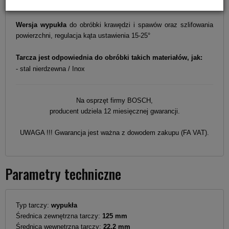
twardych materiałów
Wersja wypukła
do obróbki krawędzi i spawów oraz szlifowania
powierzchni, regulacja kąta ustawienia 15-25°
Tarcza jest odpowiednia do obróbki takich materiałów, jak:
- stal nierdzewna / Inox
Na osprzęt firmy BOSCH,
producent udziela 12 miesięcznej gwarancji.
UWAGA !!! Gwarancja jest ważna z dowodem zakupu (FA VAT).
Parametry techniczne
Typ tarczy:
wypukła
Średnica zewnętrzna tarczy:
125 mm
Średnica wewnętrzna tarczy:
22,2 mm