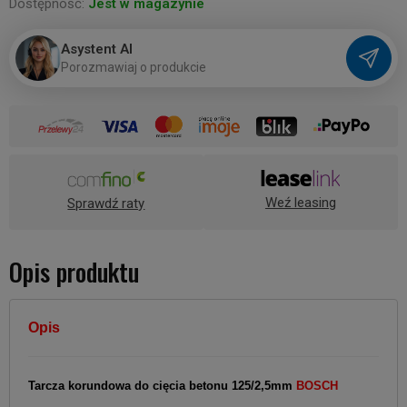
Dostępność:
Jest w magazynie
Asystent AI
P
o
r
o
z
m
a
w
i
a
j
o
p
r
o
d
u
k
c
i
e
Weź leasing
Sprawdź raty
Opis produktu
Opis
Tarcza korundowa do cięcia betonu 125/2,5mm
BOSCH