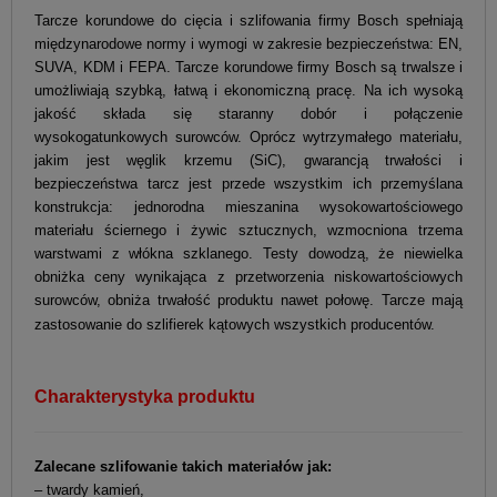
Tarcze korundowe do cięcia i szlifowania firmy Bosch spełniają
międzynarodowe normy i wymogi w zakresie bezpieczeństwa: EN,
SUVA, KDM i FEPA. Tarcze korundowe firmy Bosch są trwalsze i
umożliwiają szybką, łatwą i ekonomiczną pracę. Na ich wysoką
jakość składa się staranny dobór i połączenie
wysokogatunkowych surowców. Oprócz wytrzymałego materiału,
jakim jest węglik krzemu (SiC), gwarancją trwałości i
bezpieczeństwa tarcz jest przede wszystkim ich przemyślana
konstrukcja: jednorodna mieszanina wysokowartościowego
materiału ściernego i żywic sztucznych, wzmocniona trzema
warstwami z włókna szklanego.
Testy dowodzą, że niewielka
obniżka ceny wynikająca z przetworzenia niskowartościowych
surowców, obniża trwałość produktu nawet połowę. Tarcze mają
zastosowanie do szlifierek kątowych wszystkich producentów.
Charakterystyka produktu
Zalecane szlifowanie takich materiałów jak:
– twardy kamień,