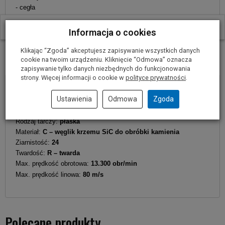
- cegła
- beton
W ostatnich 30 dniach produktem interesuje się
7
osób.
Informacja o cookies
Klikając “Zgoda” akceptujesz zapisywanie wszystkich danych
Parametry techniczne
cookie na twoim urządzeniu. Kliknięcie “Odmowa” oznacza
zapisywanie tylko danych niezbędnych do funkcjonowania
strony. Więcej informacji o cookie w
polityce prywatności
.
Średnica zewnętrzna tarczy:
125 mm
Ustawienia
Odmowa
Zgoda
Średnica wewnętrzna tarczy:
22,2 mm
Grubość tarczy:
3
mm
Rodzaj tarczy:
płaska
Materiał:
C
– węglik krzemu
SiC
do obróbki kamienia
Ziarnistość:
24
Twardość:
R – twarda
Max. prędkość obrotowa:
13.300 obr/min
Max. prędkość linowa:
80 m/s
Polecane produkty