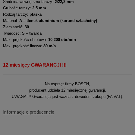
Średnica wewnętrzna tarczy:
∅22,2 mm
Grubość tarczy:
2,5 mm
Rodzaj tarczy:
płaska
Materiał:
A – tlenek aluminium (korund szlachetny)
Ziarnistość:
30
Twardość:
S – twarda
Max. prędkość obrotowa:
10.200 obr/min
Max. prędkość linowa:
80 m/s
12 miesięcy GWARANCJI !!!
Na osprzęt firmy BOSCH,
producent udziela 12 miesięcznej gwarancji.
UWAGA !!! Gwarancja jest ważna z dowodem zakupu (FA VAT).
Informacje o producencie