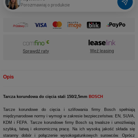
P
o
r
o
z
m
a
w
i
a
j
o
p
r
o
d
u
k
c
i
e
Weź leasing
Sprawdź raty
Opis
Tarcza korundowa do cięcia stali 150/2,5mm
BOSCH
Tarcze korundowe do cięcia i szlifowania firmy Bosch spełniają
międzynarodowe normy i wymogi w zakresie bezpieczeństwa: EN, SUVA,
KDM i FEPA. Tarcze korundowe firmy Bosch są trwalsze i umożliwiają
szybką, łatwą i ekonomiczną pracę. Na ich wysoką jakość składa się
staranny dobór i połączenie wysokogatunkowych surowców. Oprócz