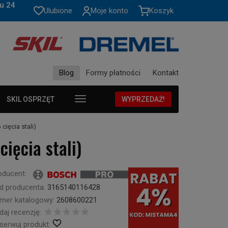
u 24
Ulubione
Moje konto
Koszyk
Blog
Formy płatności
Kontakt
SKIL OSPRZĘT
WYPRZEDAŻ!
ięcia stali)
ięcia stali)
oducent:
d producenta:
3165140116428
mer katalogowy:
2608600221
daj recenzję:
serwuj produkt: