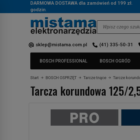
DARMOWA DOSTAWA dla zamówień od 199 zł.
Za
godzin
.
Wyszukaj
sklep@mistama.com.pl
(41) 335-50-31
BOSCH PROFESSIONAL
BOSCH OGRÓD
Start
BOSCH OSPRZĘT
Tarcze tnące
Tarcze korun
Tarcza korundowa 125/2,5