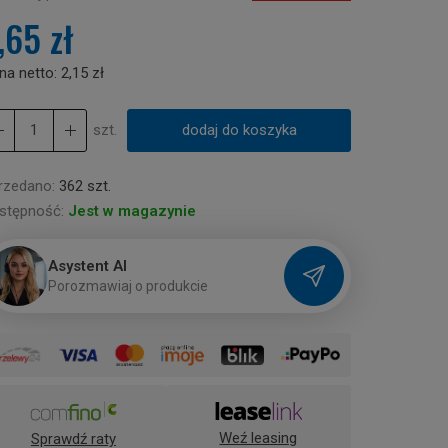
,65 zł
na netto:
2,15 zł
szt.
dodaj do koszyka
rzedano:
362 szt.
stępność:
Jest w magazynie
Asystent AI
P
o
r
o
z
m
a
w
i
a
j
o
p
r
o
d
u
k
c
i
e
Weź leasing
Sprawdź raty