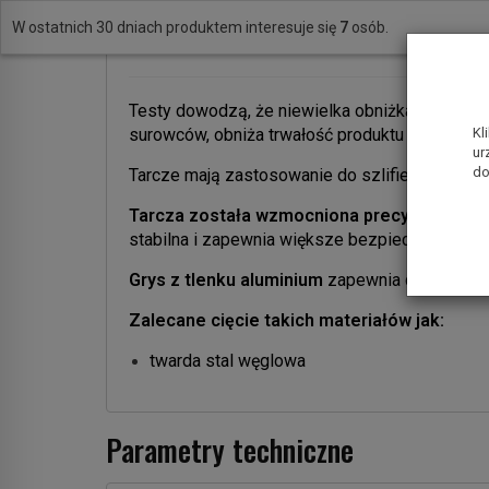
jednorodna mieszanina wysokowartościowego m
W ostatnich 30 dniach produktem interesuje się
7
osób.
trzema warstwami z włókna szklanego.
Testy dowodzą, że niewielka obniżka ceny wyn
surowców, obniża trwałość produktu nawet o p
Kl
ur
do
Tarcze mają zastosowanie do szlifierek kątow
Tarcza została wzmocniona precyzyjnie wy
stabilna i zapewnia większe bezpieczeństwo 
Grys z tlenku aluminium
zapewnia długotrwał
Zalecane cięcie takich materiałów jak:
twarda stal węglowa
Parametry techniczne