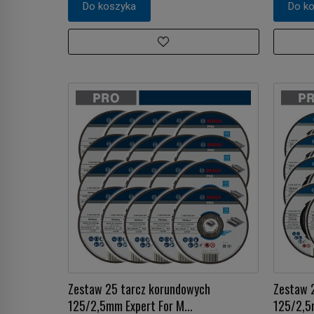
Do koszyka
Do k
Zestaw 25 tarcz korundowych
Zestaw 
125/2,5mm Expert For M...
125/2,5