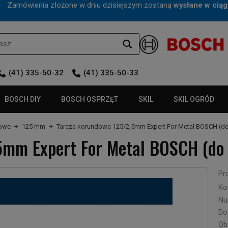
mówienia złożone w dniu dzisiejszym zostaną
wysłane w ciąg
(41) 335-50-32
(41) 335-50-33
BOSCH DIY
BOSCH OSPRZĘT
SKIL
SKIL OGRÓD
dowe
125 mm
Tarcza korundowa 125/2,5mm Expert For Metal BOSCH (do c
mm Expert For Metal BOSCH (do c
Pr
Ko
Nu
Do
Ob