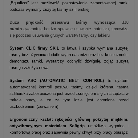
„Equalizer” jest możliwość pozostawienia zamontowanej ramki
podczas wymiany zużytej taśmy szlifierskiej
Duża prędkość przesuwu taśmy wynosząca 330
m/min
gwarantuje bardzo sprawne usuwanie materiału, sprawdza
się podczas usuwania grubych warstw farby, czy lakieru
System CLIC firmy
SKIL
to łatwa i szybka wymiana zużytej
taśmy bez używania dodatkowych narzędzi oraz bez konieczności
demontażu ramki, wystarczy odchylić dźwignię, zdjąć zużytą
taśmę i założyć nową
System ABC (AUTOMATIC BELT CONTROL)
to system
automatycznej kontroli posuwu taśmy, dzięki któremu taśma
szlifierska zabezpieczona jest przed zsunięciem się z narzędzia w
trakcie pracy, a co za tym idzie jest chroniona przed
uszkodzeniem (zerwaniem)
Ergonomiczny kształt rękojeści głównej pokrytej miękkim,
antywibracyjnym materiałem
Softgrip
umożliwia wygodną i
komfortową pracę oraz zapewnia pewny chwyt przy pracy oburącz