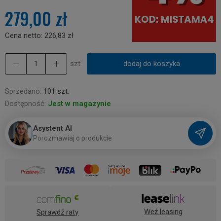
279,00 zł
Cena netto:
226,83 zł
szt.
dodaj do koszyka
Sprzedano:
101 szt.
Dostępność:
Jest w magazynie
Asystent AI
P
o
r
o
z
m
a
w
i
a
j
o
p
r
o
d
u
k
c
i
e
Weź leasing
Sprawdź raty