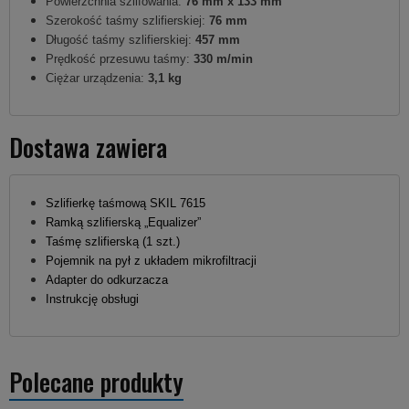
Powierzchnia szlifowania:
76 mm x 133 mm
Szerokość taśmy szlifierskiej:
76 mm
Długość taśmy szlifierskiej:
457 mm
Prędkość przesuwu taśmy:
330 m/min
Ciężar urządzenia:
3,1 kg
Dostawa zawiera
Szlifierkę taśmową SKIL 7615
Ramką szlifierską „Equalizer”
Taśmę szlifierską (1 szt.)
Pojemnik na pył z układem mikrofiltracji
Adapter do odkurzacza
Instrukcję obsługi
Polecane produkty