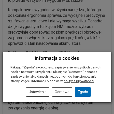
to przede wszystkim wygoda w obsłudze.
Kompaktowe i wygodne w użyciu narzędzie, którego
doskonała ergonomia sprawia, że wydajne i precyzyjne
szlifowanie jest łatwe i nie wymaga wysiłku. Ponadto
dzięki wygodnym funkcjom HMI można wybrać i
precyzyjnie dopasować poziom prędkości obrotowej
za pomocą włącznika z regulacją prędkości, a także
sprawdzić stan naładowania akumulatora.
Szlifierka GEX 12V-32 firmy BOSCH jest przeznaczona
Informacja o cookies
do szlifowania punktowego, naprawy powierzchni
lakierowanych i prac wykończeniowych w branży
Klikając “Zgoda” akceptujesz zapisywanie wszystkich danych
motoryzacyjnej.
Może być stosowana do szlifowania
cookie na twoim urządzeniu. Kliknięcie “Odmowa” oznacza
na sucho i na mokro.
zapisywanie tylko danych niezbędnych do funkcjonowania
strony. Więcej informacji o cookie w
polityce prywatności
.
Dodatkowo szlifierka została wyposażona w
Ustawienia
Odmowa
Zgoda
najnowsze systemy przeciw przeciążeniowe –
system elektronicznej ochrony ECP oraz system
zarządzania energią cieplną.