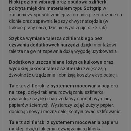
Niski poziom wibracji oraz obudowa szlifierki
pokryta miękkim materiałem typu Softgrip
w
zasadniczy sposób zmniejsza drgania przenoszone na
dłonie oraz zapewnia lepszy chwyt narzędzia (w
trakcie pracy narzędzie nie wyślizguje się z rąk).
Szybka wymiana talerza szlifierskiego bez
używania dodatkowych narzędzi
dzięki montażowi
talerza na gwint zapewnia dużą wygodę użytkowania.
Dodatkowo uszczelniane łożyska kulkowe oraz
wysokiej jakości talerz szlifierski
zwiększają
żywotność urządzenie i obniżają koszty eksploatacji.
Talerz szlifierski z systemem mocowania papieru
na rzep,
dzięki takiemu rozwiązaniu szlifierka
gwarantuje szybki i bardzo łatwy sposób wymiany
papierów ściernych. Wystarczy zdjąć zużyty papier,
docisnąć nowy i można dalej kontynuować szlifowanie.
Talerz szlifierski z systemem mocowania papieru
na klej,
dzięki takiemu rozwiązaniu szlifierka