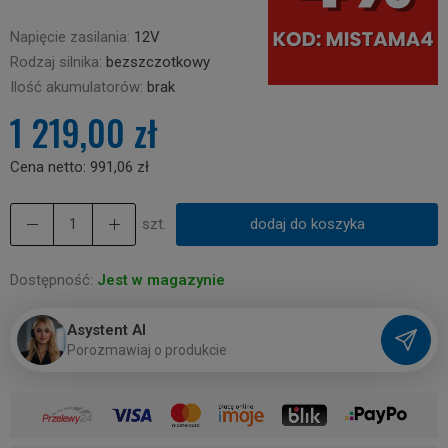
Napięcie zasilania:
12V
Rodzaj silnika:
bezszczotkowy
Ilość akumulatorów:
brak
1 219,00 zł
Cena netto:
991,06 zł
szt.
dodaj do koszyka
Dostępność:
Jest w magazynie
Asystent AI
P
o
r
o
z
m
a
w
i
a
j
o
p
r
o
d
u
k
c
i
e