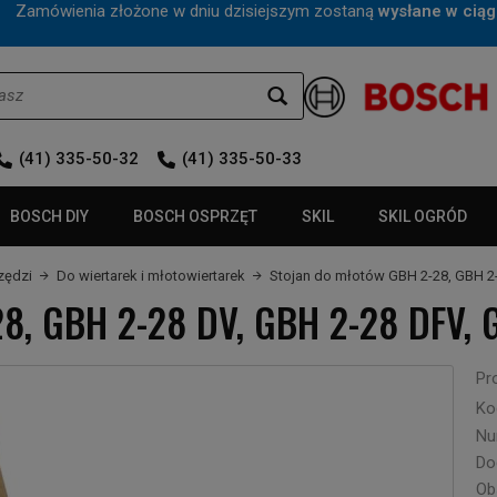
mówienia złożone w dniu dzisiejszym zostaną
wysłane w ciąg
(41) 335-50-32
(41) 335-50-33
BOSCH DIY
BOSCH OSPRZĘT
SKIL
SKIL OGRÓD
zędzi
Do wiertarek i młotowiertarek
Stojan do młotów GBH 2-28, GBH 2
28, GBH 2-28 DV, GBH 2-28 DFV,
Pr
Ko
Nu
Do
Ob