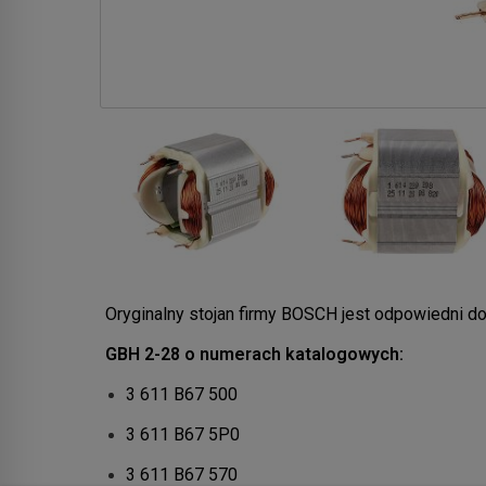
Oryginalny stojan firmy BOSCH jest odpowiedni d
GBH 2-28 o numerach katalogowych:
3 611 B67 500
3 611 B67 5P0
3 611 B67 570