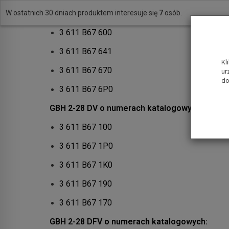
GBH 2-28 F o numerach katalogowych:
W ostatnich 30 dniach produktem interesuje się
7
osób.
3 611 B67 600
3 611 B67 641
Kl
3 611 B67 670
ur
do
3 611 B67 6P0
GBH 2-28 DV o numerach katalogowych:
3 611 B67 100
3 611 B67 1P0
3 611 B67 1K0
3 611 B67 190
3 611 B67 170
GBH 2-28 DFV o numerach katalogowych: