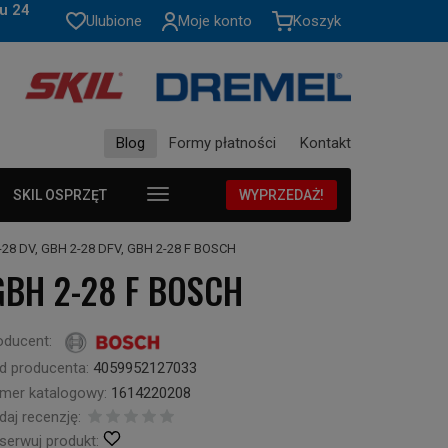
u 24
Ulubione
Moje konto
Koszyk
Blog
Formy płatności
Kontakt
SKIL OSPRZĘT
WYPRZEDAŻ!
-28 DV, GBH 2-28 DFV, GBH 2-28 F BOSCH
 GBH 2-28 F BOSCH
oducent:
d producenta:
4059952127033
mer katalogowy:
1614220208
daj recenzję:
serwuj produkt: