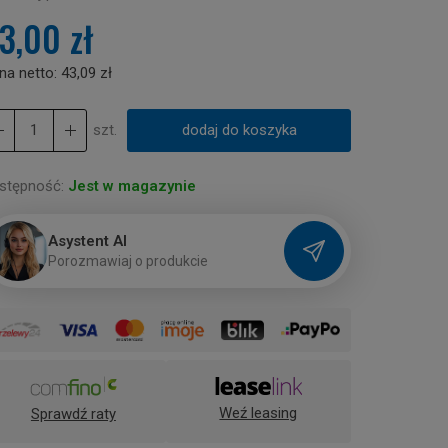
3,00 zł
na netto:
43,09 zł
szt.
dodaj do koszyka
stępność:
Jest w magazynie
Asystent AI
P
o
r
o
z
m
a
w
i
a
j
o
p
r
o
d
u
k
c
i
e
Weź leasing
Sprawdź raty