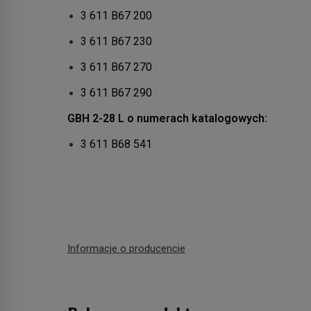
3 611 B67 200
3 611 B67 230
3 611 B67 270
3 611 B67 290
GBH 2-28 L o numerach katalogowych:
3 611 B68 541
Informacje o producencie