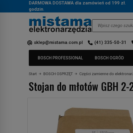
DARMOWA DOSTAWA dla zamówień od 199 zł.
Za
godzin
.
Wyszukaj
sklep@mistama.com.pl
(41) 335-50-31
BOSCH PROFESSIONAL
BOSCH OGRÓD
Start
BOSCH OSPRZĘT
Części zamienne do elektronar
Stojan do młotów GBH 2-