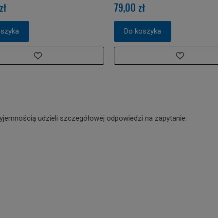
zł
79,00 zł
oszyka
Do koszyka
yjemnością udzieli szczegółowej odpowiedzi na zapytanie.