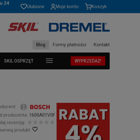
u 24
Ulubione
Moje konto
Koszyk
Blog
Formy płatności
Kontakt
SKIL OSPRZĘT
WYPRZEDAŻ!
oducent:
d producenta:
1600A01V0F
daj recenzję:
serwuj produkt: