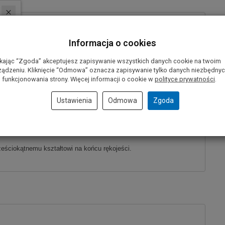
Informacja o cookies
ikając “Zgoda” akceptujesz zapisywanie wszystkich danych cookie na twoim
anym rozmiarom rękojeści wkrętaków,
a specjalnie dopasowany
ządzeniu. Kliknięcie “Odmowa” oznacza zapisywanie tylko danych niezbędny
acisku i kontrolę dokręcania.
 funkcjonowania strony. Więcej informacji o cookie w
polityce prywatności
.
chroni ręce i mięśnie w trakcie wykonywania prac zapewniają
Ustawienia
Odmowa
Zgoda
o-wanadowej
co zapewnia bardzo długa żywotność i bezawaryjną
ześciokątnemu kształtowi na końcu rękojeści.