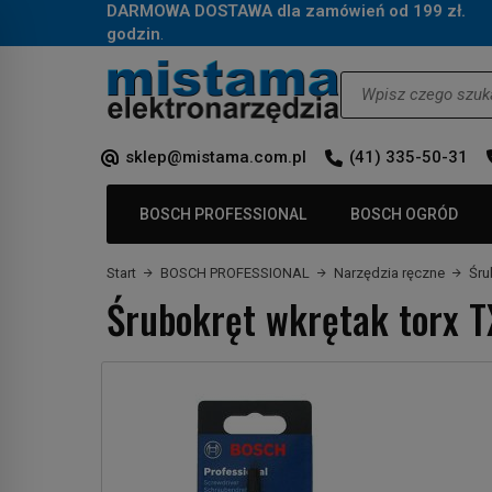
DARMOWA DOSTAWA dla zamówień od 199 zł.
Za
godzin
.
Wyszukaj
sklep@mistama.com.pl
(41) 335-50-31
BOSCH PROFESSIONAL
BOSCH OGRÓD
Start
BOSCH PROFESSIONAL
Narzędzia ręczne
Śru
Śrubokręt wkrętak torx 