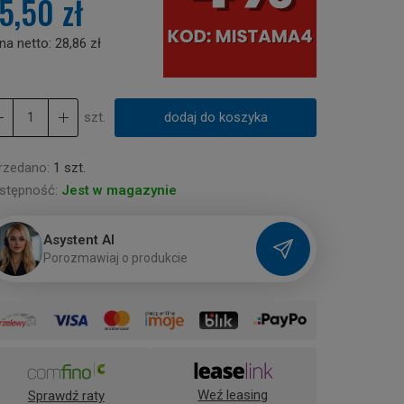
5,50 zł
na netto:
28,86 zł
szt.
dodaj do koszyka
rzedano:
1 szt.
stępność:
Jest w magazynie
Asystent AI
P
o
r
o
z
m
a
w
i
a
j
o
p
r
o
d
u
k
c
i
e
Weź leasing
Sprawdź raty