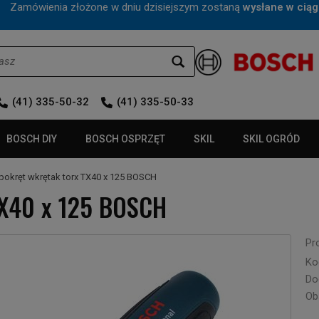
mówienia złożone w dniu dzisiejszym zostaną
wysłane w ciąg
(41) 335-50-32
(41) 335-50-33
BOSCH DIY
BOSCH OSPRZĘT
SKIL
SKIL OGRÓD
bokręt wkrętak torx TX40 x 125 BOSCH
TX40 x 125 BOSCH
Pr
Ko
Do
Ob