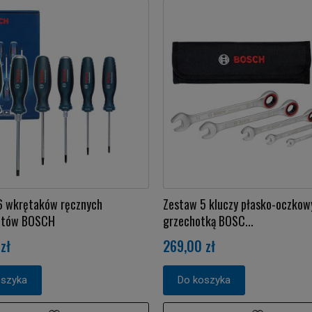
6 wkrętaków ręcznych
Zestaw 5 kluczy płasko-oczkow
ętów BOSCH
grzechotką BOSC...
zł
269,00 zł
oszyka
Do koszyka