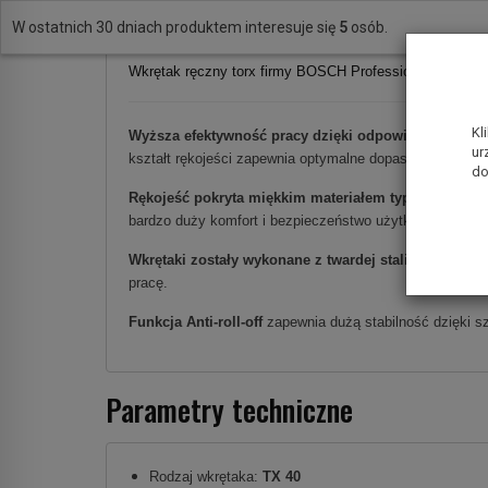
W ostatnich 30 dniach produktem interesuje się
5
osób.
Wkrętak ręczny torx firmy BOSCH Professional.
Kl
Wyższa efektywność pracy dzięki odpowiednio dobr
ur
kształt rękojeści zapewnia optymalne dopasowanie siły n
do
Rękojeść pokryta miękkim materiałem typu SoftGrip
bardzo duży komfort i bezpieczeństwo użytkowania.
Wkrętaki zostały wykonane z twardej stali chromow
pracę.
Funkcja Anti-roll-off
zapewnia dużą stabilność dzięki s
Parametry techniczne
Rodzaj wkrętaka:
TX 40