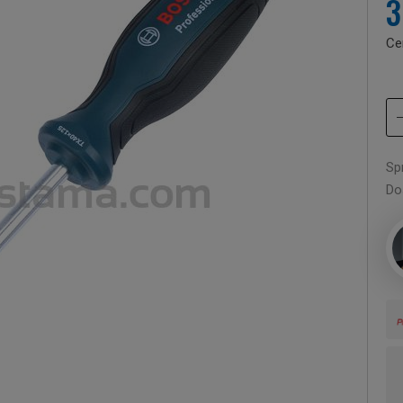
3
Ce
Sp
Do