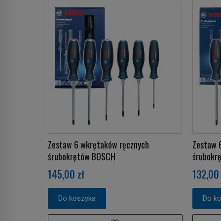
Zestaw 6 wkrętaków ręcznych
Zestaw 
śrubokrętów BOSCH
śrubokr
145,00 zł
132,00 
Do koszyka
Do k