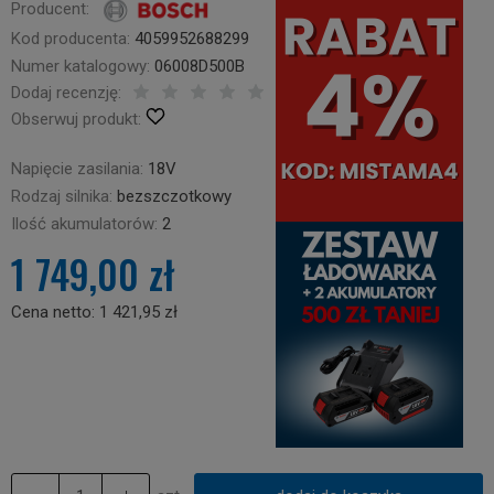
Producent:
Kod producenta:
4059952688299
Numer katalogowy:
06008D500B
Dodaj recenzję:
Obserwuj produkt:
Napięcie zasilania:
18V
Rodzaj silnika:
bezszczotkowy
Ilość akumulatorów:
2
1 749,00 zł
Cena netto:
1 421,95 zł