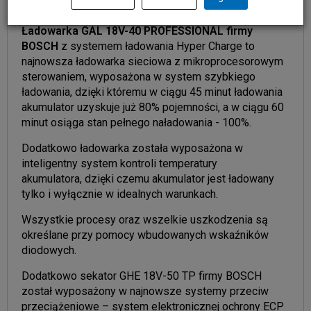
sieciowa – model GAL 18V-40 PROFESSIONAL.
Ładowarka GAL 18V-40 PROFESSIONAL firmy
BOSCH
z systemem ładowania Hyper Charge to
najnowsza ładowarka sieciowa z mikroprocesorowym
sterowaniem, wyposażona w system szybkiego
ładowania, dzięki któremu w ciągu 45 minut ładowania
akumulator uzyskuje już 80% pojemności, a w ciągu 60
minut osiąga stan pełnego naładowania - 100%.
Dodatkowo ładowarka została wyposażona w
inteligentny system kontroli temperatury
akumulatora, dzięki czemu akumulator jest ładowany
tylko i wyłącznie w idealnych warunkach.
Wszystkie procesy oraz wszelkie uszkodzenia są
określane przy pomocy wbudowanych wskaźników
diodowych.
Dodatkowo sekator GHE 18V-50 TP firmy BOSCH
został wyposażony w najnowsze systemy przeciw
przeciążeniowe – system elektronicznej ochrony ECP