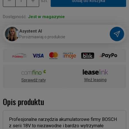
szt.
dodaj do koszyka
Dostępność:
Jest w magazynie
Asystent AI
P
o
r
o
z
m
a
w
i
a
j
o
p
r
o
d
u
k
c
i
e
Weź leasing
Sprawdź raty
Opis produktu
Profesjonalne narzędzia akumulatorowe firmy BOSCH
z serii 18V to niezawodne i bardzo wytrzymałe