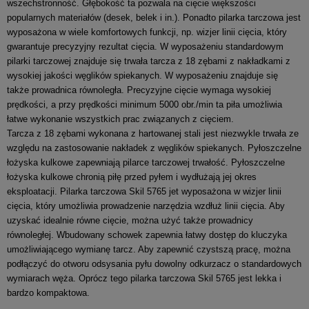
wszechstronność. Głębokość ta pozwala na cięcie większości
popularnych materiałów (desek, belek i in.). Ponadto pilarka tarczowa jest
wyposażona w wiele komfortowych funkcji, np. wizjer linii cięcia, który
gwarantuje precyzyjny rezultat cięcia. W wyposażeniu standardowym
pilarki tarczowej znajduje się trwała tarcza z 18 zębami z nakładkami z
wysokiej jakości węglików spiekanych. W wyposażeniu znajduje się
także prowadnica równoległa. Precyzyjne cięcie wymaga wysokiej
prędkości, a przy prędkości minimum 5000 obr./min ta piła umożliwia
łatwe wykonanie wszystkich prac związanych z cięciem.
Tarcza z 18 zębami wykonana z hartowanej stali jest niezwykle trwała ze
względu na zastosowanie nakładek z węglików spiekanych. Pyłoszczelne
łożyska kulkowe zapewniają pilarce tarczowej trwałość. Pyłoszczelne
łożyska kulkowe chronią piłę przed pyłem i wydłużają jej okres
eksploatacji. Pilarka tarczowa Skil 5765 jet wyposażona w wizjer linii
cięcia, który umożliwia prowadzenie narzędzia wzdłuż linii cięcia. Aby
uzyskać idealnie równe cięcie, można użyć także prowadnicy
równoległej. Wbudowany schowek zapewnia łatwy dostęp do kluczyka
umożliwiającego wymianę tarcz. Aby zapewnić czystszą pracę, można
podłączyć do otworu odsysania pyłu dowolny odkurzacz o standardowych
wymiarach węża. Oprócz tego pilarka tarczowa Skil 5765 jest lekka i
bardzo kompaktowa.