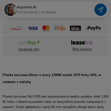
Asystent AI
P
o
r
o
z
m
a
w
i
a
j
o
p
r
o
d
u
k
c
i
e
Weź leasing
Sprawdź raty
Pilarka tarczowa 65mm o mocy 1350W model 1575 firmy SKIL w
zestawie z walizką
Pilarka tarczowa Skil 5765 jest wyposażona w bardzo wydajny silnik 1350
W, który z łatwością poradzi sobie ze wszystkimi pracami związanymi z
cięciem. Dzięki głębokości cięcia 65 mm narzędzie oferuje także dużą