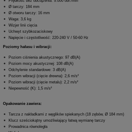
Prędkość bez obciążenia: 5.000 obr./min
Ø tarczy: 184 mm
Ø otworu tarczy: 16 mm
Waga: 3,6 kg
Wizjer linii cięcia
Uchwyt szybkozaciskowy
Napięcie i częstotliwość: 220-240 V / 50-60 Hz
Poziomy hałasu i wibracji:
Poziom ciśnienia akustycznego: 97 dB(A)
Poziom mocy akustycznej: 108 dB(A)
Odchylenie standardowe: 3 dB(A)
Poziom wibracji (cięcie drewna): 2,6 m/s²
Poziom wibracji (cięcie metalu): 2,2 m/s²
Niepewność (K): 1,5 m/s²
Opakowanie zawiera:
Tarcza z nakładkami z węglików spiekanych (18 zębów, Ø 184 mm)
Klucz sześciokątny umożliwiający łatwą wymianę tarczy
Prowadnica równoległa