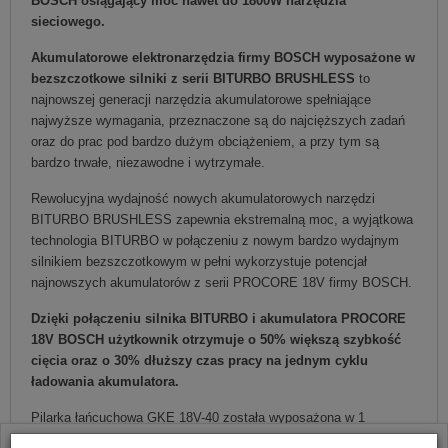
BOSCH osiągający moc nawet do 1800W narzędzia
sieciowego.
Akumulatorowe elektronarzędzia firmy BOSCH wyposażone w
bezszczotkowe silniki z serii BITURBO BRUSHLESS
to
najnowszej generacji narzędzia akumulatorowe spełniające
najwyższe wymagania, przeznaczone są do najcięższych zadań
oraz do prac pod bardzo dużym obciążeniem, a przy tym są
bardzo trwałe, niezawodne i wytrzymałe.
Rewolucyjna wydajność nowych akumulatorowych narzędzi
BITURBO BRUSHLESS zapewnia ekstremalną moc, a wyjątkowa
technologia BITURBO w połączeniu z nowym bardzo wydajnym
silnikiem bezszczotkowym w pełni wykorzystuje potencjał
najnowszych akumulatorów z serii PROCORE 18V firmy BOSCH.
Dzięki połączeniu silnika BITURBO i akumulatora PROCORE
18V BOSCH użytkownik otrzymuje o 50% większą szybkość
cięcia oraz o 30% dłuższy czas pracy na jednym cyklu
ładowania akumulatora.
Pilarka łańcuchowa GKE 18V-40 została wyposażona w 1
akumulator litowo-jonowy 18V typu ProCORE o bardzo dużej