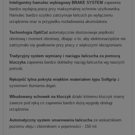
Inteligentny hamulec wybiegowy BRAKE SYSTEM
zapewnia
bardzo wydajną pracę przy maksymalnej ochronie użytkownika.
Hamulec bardzo szybko zatrzymuje łańcuch po wyłączeniu
urządzenia oraz w przypadku rozładowania akumulatora.
Technologia OptiCut
automatycznie dostosowuje prędkość
obrotową i moment obrotowy, dbając o to, aby elektronarzędzie nie
zatrzymało się gwałtownie przy pracy z większymi obciążeniami.
Tradycyjny system wymiany i naciągu łańcucha za pomocą
kluczyka
zapewnia bardzo dokładny naciąg łańcucha wg naszych
potrzeb.
Rękojeść tylna pokryta miękkim materiałem typu Softgrip
z
systemem tłumienia drgań.
Wbudowany schowek na kluczyk
dzięki któremu kluczyk mamy
zawsze pod ręką co zapewnia bardzo dużą wygodę obsługi
urządzenia.
Automatyczny system smarowania łańcucha
ze wskaźnikiem
poziomu oleju i zbiornikiem o pojemności - 150 ml.