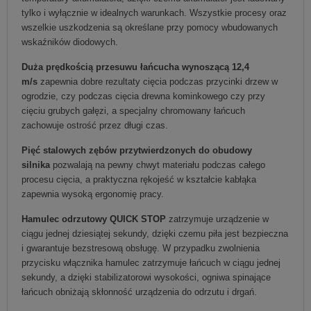
tylko i wyłącznie w idealnych warunkach. Wszystkie procesy oraz
wszelkie uszkodzenia są określane przy pomocy wbudowanych
wskaźników diodowych.
Duża prędkością przesuwu łańcucha wynoszącą 12,4
m/s
zapewnia dobre rezultaty cięcia podczas przycinki drzew w
ogrodzie, czy podczas cięcia drewna kominkowego czy przy
cięciu grubych gałęzi, a specjalny chromowany łańcuch
zachowuje ostrość przez długi czas.
Pięć stalowych zębów przytwierdzonych do obudowy
silnika
pozwalają na pewny chwyt materiału podczas całego
procesu cięcia, a praktyczna rękojeść w kształcie kabłąka
zapewnia wysoką ergonomię pracy.
Hamulec odrzutowy QUICK STOP
zatrzymuje urządzenie w
ciągu jednej dziesiątej sekundy, dzięki czemu piła jest bezpieczna
i gwarantuje bezstresową obsługę. W przypadku zwolnienia
przycisku włącznika hamulec zatrzymuje łańcuch w ciągu jednej
sekundy, a dzięki stabilizatorowi wysokości, ogniwa spinające
łańcuch obniżają skłonność urządzenia do odrzutu i drgań.