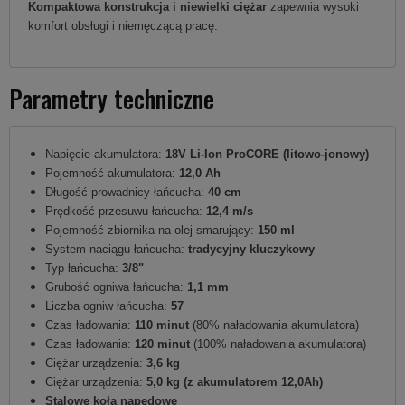
Kompaktowa konstrukcja i niewielki ciężar
zapewnia wysoki
komfort obsługi i niemęczącą pracę.
Parametry techniczne
Napięcie akumulatora:
18V Li-Ion ProCORE (litowo-jonowy)
Pojemność akumulatora:
12,0 Ah
Długość prowadnicy łańcucha:
40 cm
Prędkość przesuwu łańcucha:
12,4 m/s
Pojemność zbiornika na olej smarujący:
150 ml
System naciągu łańcucha:
tradycyjny
kluczykowy
Typ łańcucha:
3/8"
Grubość ogniwa łańcucha:
1,1 mm
Liczba ogniw łańcucha:
57
Czas ładowania:
110 minut
(80% naładowania akumulatora)
Czas ładowania:
120 minut
(100% naładowania akumulatora)
Ciężar urządzenia:
3,6 kg
Ciężar urządzenia:
5,0 kg (z akumulatorem 12,0Ah)
Stalowe koła napędowe