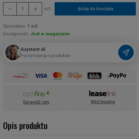
szt.
dodaj do koszyka
Sprzedano:
1 szt.
Dostępność:
Jest w magazynie
Asystent AI
P
o
r
o
z
m
a
w
i
a
j
o
p
r
o
d
u
k
c
i
e
Weź leasing
Sprawdź raty
Opis produktu