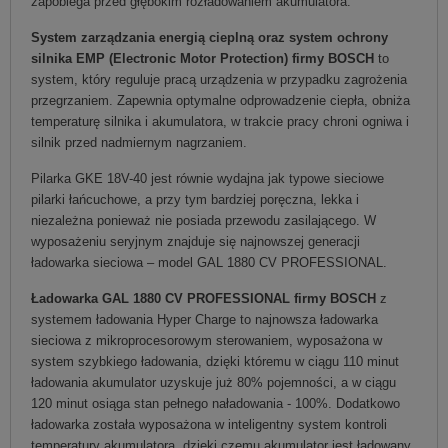
zapobiega przed głębokim rozładowaniem akumulatora.
System zarządzania energią cieplną oraz system ochrony
silnika EMP (Electronic Motor Protection) firmy BOSCH
to
system, który reguluje pracą urządzenia w przypadku zagrożenia
przegrzaniem. Zapewnia optymalne odprowadzenie ciepła, obniża
temperaturę silnika i akumulatora, w trakcie pracy chroni ogniwa i
silnik przed nadmiernym nagrzaniem.
Pilarka GKE 18V-40 jest równie wydajna jak typowe sieciowe
pilarki łańcuchowe, a przy tym bardziej poręczna, lekka i
niezależna ponieważ nie posiada przewodu zasilającego. W
wyposażeniu seryjnym znajduje się najnowszej generacji
ładowarka sieciowa – model GAL 1880 CV PROFESSIONAL.
Ładowarka GAL 1880 CV PROFESSIONAL firmy BOSCH
z
systemem ładowania Hyper Charge to najnowsza ładowarka
sieciowa z mikroprocesorowym sterowaniem, wyposażona w
system szybkiego ładowania, dzięki któremu w ciągu 110 minut
ładowania akumulator uzyskuje już 80% pojemności, a w ciągu
120 minut osiąga stan pełnego naładowania - 100%. Dodatkowo
ładowarka została wyposażona w inteligentny system kontroli
temperatury akumulatora, dzięki czemu akumulator jest ładowany