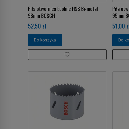
Piła otwornica Ecoline HSS Bi-metal
Piła otw
98mm BOSCH
95mm B
52,50 zł
51,00 z
Do koszyka
Do k