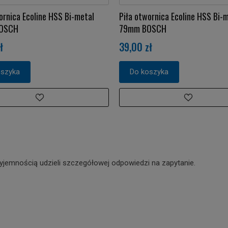
ornica Ecoline HSS Bi-metal
Piła otwornica Ecoline HSS Bi-
OSCH
79mm BOSCH
ł
39,00 zł
oszyka
Do koszyka
yjemnością udzieli szczegółowej odpowiedzi na zapytanie.