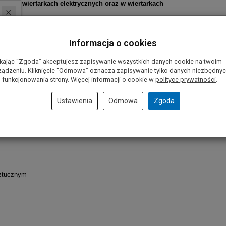
ch, w wiertarkach elektrycznych oraz w wiertarkach
rmy BOSCH należy:
zawsze wiercić bez udaru, podczas wiercenia
Informacja o cookies
 nie przekraczać maksymalnej dopuszczalnej prędkości obrotowej,
cji obsługi.
ikając “Zgoda” akceptujesz zapisywanie wszystkich danych cookie na twoim
ządzeniu. Kliknięcie “Odmowa” oznacza zapisywanie tylko danych niezbędny
S-Bimetal firmy BOSCH:
 funkcjonowania strony. Więcej informacji o cookie w
polityce prywatności
.
Ustawienia
Odmowa
Zgoda
sztucznym