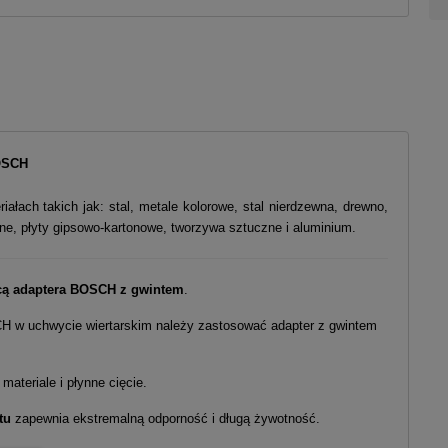
OSCH
ałach takich jak: stal, metale kolorowe, stal nierdzewna, drewno,
dne, płyty gipsowo-kartonowe, tworzywa sztuczne i aluminium.
ą adaptera BOSCH z gwintem
.
H w uchwycie wiertarskim należy zastosować adapter z gwintem
materiale i płynne cięcie.
ltu
zapewnia ekstremalną odporność i długą żywotność.