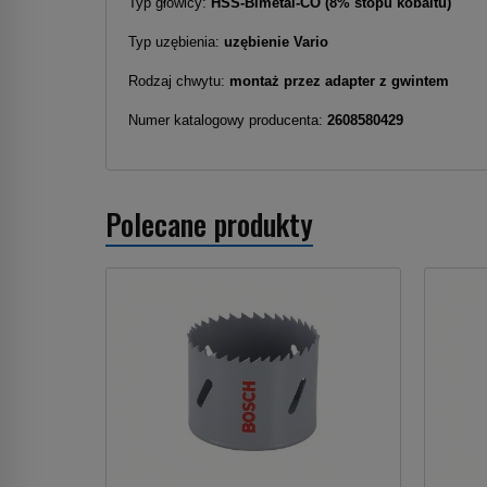
Typ głowicy:
HSS-Bimetal-CO (8% stopu kobaltu)
Typ uzębienia:
uzębienie Vario
Rodzaj chwytu:
montaż przez adapter z gwintem
Numer katalogowy producenta:
2608580429
Polecane produkty