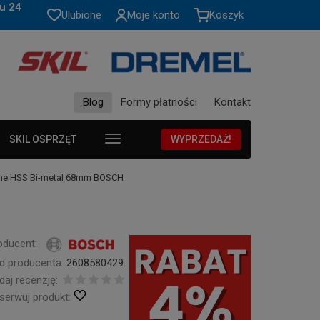
u 24
Ulubione
Moje konto
Koszyk
Blog
Formy płatności
Kontakt
SKIL OSPRZĘT
WYPRZEDAŻ!
line HSS Bi-metal 68mm BOSCH
oducent:
d producenta:
2608580429
daj recenzję:
serwuj produkt: