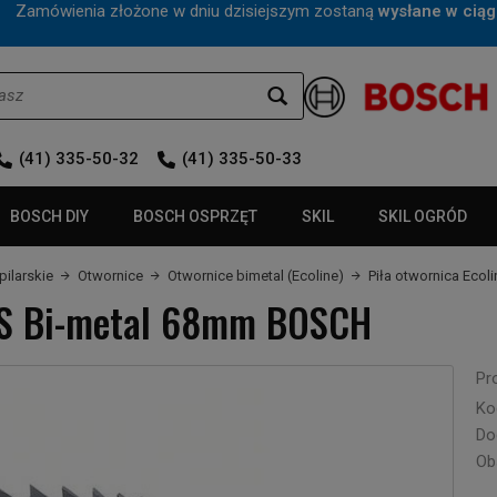
mówienia złożone w dniu dzisiejszym zostaną
wysłane w ciąg
(41) 335-50-32
(41) 335-50-33
BOSCH DIY
BOSCH OSPRZĘT
SKIL
SKIL OGRÓD
pilarskie
Otwornice
Otwornice bimetal (Ecoline)
Piła otwornica Eco
HSS Bi-metal 68mm BOSCH
Pr
Ko
Do
Ob