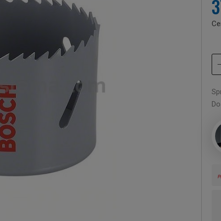
3
Ce
Sp
Do