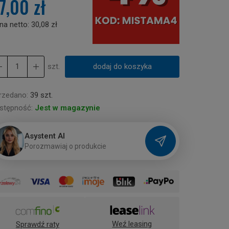
7,00 zł
na netto:
30,08 zł
szt.
dodaj do koszyka
rzedano:
39 szt.
stępność:
Jest w magazynie
Asystent AI
P
o
r
o
z
m
a
w
i
a
j
o
p
r
o
d
u
k
c
i
e
Weź leasing
Sprawdź raty