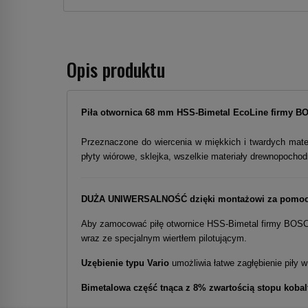
Opis produktu
Piła otwornica 68 mm HSS-Bimetal EcoLine
firmy
B
Przeznaczone do wiercenia w miękkich i twardych materi
płyty wiórowe, sklejka, wszelkie materiały drewnopocho
DUŻA UNIWERSALNOŚĆ dzięki montażowi za pomoc
Aby zamocować piłę otwornice HSS-Bimetal firmy BOSC
wraz ze specjalnym wiertłem pilotującym.
Uzębienie typu Vario
umożliwia łatwe zagłębienie piły w 
Bimetalowa część tnąca z 8% zwartością stopu koba