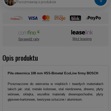
P
o
r
o
z
m
a
w
i
a
j
o
p
r
o
d
u
k
c
i
e
Weź leasing
Sprawdź raty
Opis produktu
Piła otwornica 108 mm HSS-Bimetal EcoLine
firmy
BOSCH
Przeznaczone do wiercenia w miękkich i twardych materiałach
takich jak: stal, metale kolorowe, stal nierdzewna, drewno, płyty
wiórowe, sklejka, wszelkie materiały drewnopochodne, płyty
gipsowo-kartonowe, tworzywa sztuczne i aluminium.