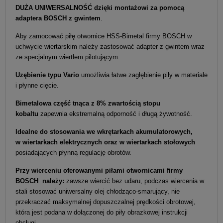
DUŻA UNIWERSALNOŚĆ dzięki montażowi za pomocą
adaptera BOSCH z gwintem
.
Aby zamocować piłę otwornice HSS-Bimetal firmy BOSCH w
uchwycie wiertarskim należy zastosować adapter z gwintem wraz
ze specjalnym wiertłem pilotującym.
Uzębienie typu Vario
umożliwia łatwe zagłębienie piły w materiale
i płynne cięcie.
Bimetalowa część tnąca z 8% zwartością stopu
kobaltu
zapewnia ekstremalną odporność i długą żywotność.
Idealne do stosowania we wkrętarkach akumulatorowych,
w wiertarkach elektrycznych oraz w wiertarkach stołowych
posiadających płynną regulację obrotów.
Przy wierceniu oferowanymi piłami otwornicami firmy
BOSCH należy:
zawsze wiercić bez udaru, podczas wiercenia w
stali stosować uniwersalny olej chłodząco-smarujący, nie
przekraczać maksymalnej dopuszczalnej prędkości obrotowej,
która jest podana w dołączonej do piły obrazkowej instrukcji
obsługi.