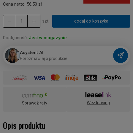
Cena netto:
56,50 zł
szt.
dodaj do koszyka
Dostępność:
Jest w magazynie
Asystent AI
P
o
r
o
z
m
a
w
i
a
j
o
p
r
o
d
u
k
c
i
e
Weź leasing
Sprawdź raty
Opis produktu