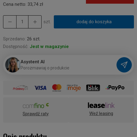
Cena netto:
33,74 zł
szt.
dodaj do koszyka
Sprzedano:
26 szt.
Dostępność:
Jest w magazynie
Asystent AI
P
o
r
o
z
m
a
w
i
a
j
o
p
r
o
d
u
k
c
i
e
Weź leasing
Sprawdź raty
Opis produktu