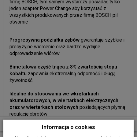
firmę BOSCH, tym samym wystarczy posiadać tylko
jeden adapter Power Change aby korzystać z
wszystkich produkowanych przez firmę BOSCH pił
otwornic
Progresywna podziałka zębów
gwarantuje szybkie i
precyzyjne wiercenie oraz bardzo wydajne
odprowadzenie wiórów
Bimetalowa część tnąca z 8% zwartością stopu
kobaltu
zapewnia ekstremalną odporność i długą
żywotność
Idealne do stosowania we wkrętarkach
akumulatorowych, w wiertarkach elektrycznych
oraz w wiertarkach stołowych
posiadających płynną
regulację obrotów
W ostatnich 30 dniach produktem interesuje się
12
osób.
Informacja o cookies
Przy wierceniu oferowanymi piłami otwornicami
firmy BOSCH należy:
zawsze wiercić bez udaru,