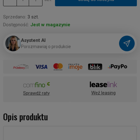
Sprzedano:
3 szt.
Dostępność:
Jest w magazynie
Asystent AI
P
o
r
o
z
m
a
w
i
a
j
o
p
r
o
d
u
k
c
i
e
Weź leasing
Sprawdź raty
Opis produktu