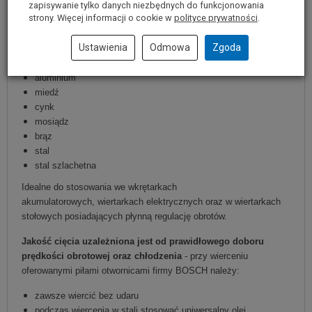
zapisywanie tylko danych niezbędnych do funkcjonowania
zapewnia maksymalną stabilność podczas wycinania otworów.
strony. Więcej informacji o cookie w
polityce prywatności
.
Materiały, do których przeznaczone są otwornice Sheet Metal
Ustawienia
Odmowa
Zgoda
firmy BOSCH:
aluminium
miedź
cynk
mosiądz
brąz
stal
stal szlachetna
Idealne do stosowania we wkrętarkach
akumulatorowych, wiertarkach elektrycznych oraz w wiertarkach
stołowych posiadających płynną regulację obrotów.
Jakość cięcia uzależniona jest od prawidłowego doboru
prędkości obrotowej oraz chłodzenia
- przy wierceniu
oferowanymi piłami otwornicami firmy BOSCH należy:
zawsze wiercić bez udaru
podczas wiercenia w stali stosować uniwersalny olej