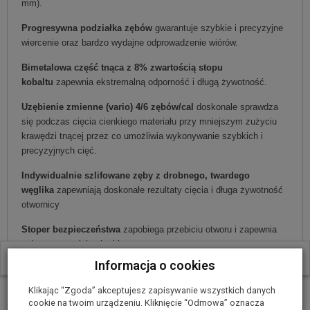
mm).
Progresywna podziałka zębów
gwarantuje szybkie i precyzyjne
wiercenie oraz bardzo wydajne odprowadzenie wiórów.
Bimetalowa część tnąca z 8% zwartością stopu
kobaltu
zapewnia ekstremalną odporność i długą żywotność.
Uzębienie zmienne (vario) 4/6 zębów/cal
doskonale sprawdza
się podczas cięcia cienkiego materiału przy mniejszym zużyciu
krawędzi tnącej przez co umożliwia wykonywanie szybkich i
precyzyjnych cięć.
Indywidualnie szlifowane zęby z drobnego, twardego
węglika
zapewniają doskonałe rezultaty cięcia i długa żywotność
otwornicy
Stoper bezpieczeństwa
zapobiega przebiciu otworu i zapewnia
ochronę materiału obrabianego
W ostatnich 30 dniach produktem interesują się
4
osoby.
Informacja o cookies
Sprężyna wyrzucająca
gwarantuje automatyczne wyrzucenie
wyciętego krążka blachy
Klikając “Zgoda” akceptujesz zapisywanie wszystkich danych
cookie na twoim urządzeniu. Kliknięcie “Odmowa” oznacza
Otwornica została wykonany z jednego kawałka metalu
co