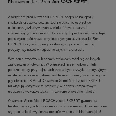
Piła otwornica 16 mm Sheet Metal BOSCH EXPERT.
Asortyment produktów serii EXPERT obejmuje najlepszy
i najbardziej zaawansowany technologicznie osprzęt do
elektronarzędzi używanych w wielu różnych branżach
i wymagających warunkach. Każdy z tych produktów gwarantuje
pełną wydajność nawet przy intensywnym użytkowaniu. Seria
EXPERT to synonim pracy szybszej, czystszej i bardziej
precyzyjnej, nawet w najtrudniejszych materiałach.
Wycinanie otworów w blachach stalowych różni się od innych
zastosowań pił otwornic. W warunkach przemysłowych lub
podczas pracy przy pojazdach trzeba być niezwykle precyzyjnym
— ale jednocześnie materiał jest twardy i przewyższa tradycyjne
piły otwornice BiMetal. Otwornice Sheet Metal z serii EXPERT
rozwiązują wszystkie te problemy w jednym kompaktowym
urządzeniu wykorzystującym inżynierię o wysokiej jakości.
Otwornice Sheet Metal BOSCH z serii EXPERT gwarantują
trwałość w przypadku wiercenia otworów w metalu. Przeznaczone
są specjalnie do wycinania otworów w cienkich blachach (do 5