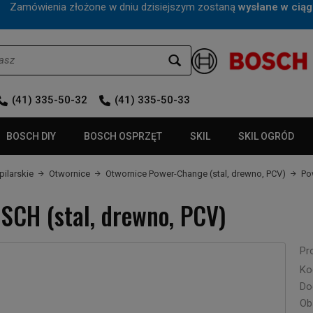
mówienia złożone w dniu dzisiejszym zostaną
wysłane w ciąg
(41) 335-50-32
(41) 335-50-33
BOSCH DIY
BOSCH OSPRZĘT
SKIL
SKIL OGRÓD
pilarskie
Otwornice
Otwornice Power-Change (stal, drewno, PCV)
Po
SCH (stal, drewno, PCV)
Pr
Ko
Do
Ob