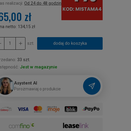
s realizacji:
Od 24 do 48 godzin
65,00 zł
na netto:
134,15 zł
szt.
dodaj do koszyka
rzedano:
33 szt.
stępność:
Jest w magazynie
Asystent AI
P
o
r
o
z
m
a
w
i
a
j
o
p
r
o
d
u
k
c
i
e