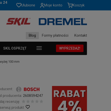
u 24
Ulubione
Moje konto
Koszyk
Blog
Formy płatności
Kontakt
SKIL OSPRZĘT
WYPRZEDAŻ!
wyżej 100 mm
oducent:
d producenta:
2608594247
daj recenzję:
serwuj produkt: