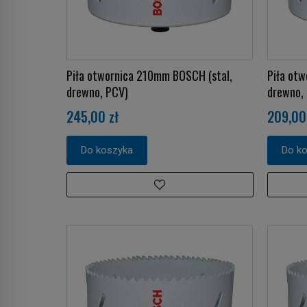
Piła otwornica 210mm BOSCH (stal,
Piła otw
drewno, PCV)
drewno,
245,00 zł
209,00
Do koszyka
Do k