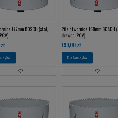
ornica 177mm BOSCH (stal,
Piła otwornica 168mm BOSCH (s
 PCV)
drewno, PCV)
 zł
199,00 zł
oszyka
Do koszyka