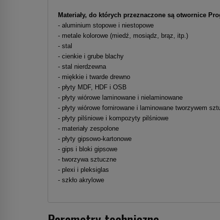
Materiały, do których przeznaczone są otwornice Pr
- aluminium stopowe i niestopowe
- metale kolorowe (miedź, mosiądz, brąz, itp.)
- stal
- cienkie i grube blachy
- stal nierdzewna
- miękkie i twarde drewno
- płyty MDF, HDF i OSB
- płyty wiórowe laminowane i nielaminowane
- płyty wiórowe fornirowane i laminowane tworzywem sz
- płyty pilśniowe i kompozyty pilśniowe
- materiały zespolone
- płyty gipsowo-kartonowe
- gips i bloki gipsowe
- tworzywa sztuczne
- plexi i pleksiglas
- szkło akrylowe
Parametry techniczne