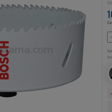
Cza
1
Ce
Sp
Do