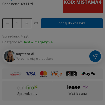
Cena netto:
69,11 zł
szt.
dodaj do koszyka
Sprzedano:
4 szt.
Dostępność:
Jest w magazynie
Asystent AI
P
o
r
o
z
m
a
w
i
a
j
o
p
r
o
d
u
k
c
i
e
Weź leasing
Sprawdź raty