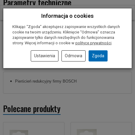
Parametry techniczne
W ostatnich 30 dniach produktem interesuje się
5
osób.
Informacja o cookies
Średnica pierścienia:
25,4 mm
Klikając “Zgoda” akceptujesz zapisywanie wszystkich danych
Średnica otworu wewnętrznego:
20 mm
cookie na twoim urządzeniu. Kliknięcie “Odmowa” oznacza
Grubość pierścienia:
1,2 mm
zapisywanie tylko danych niezbędnych do funkcjonowania
Grubość korpusu tarczy tnącej:
1,4 - 1,7 mm
strony. Więcej informacji o cookie w
polityce prywatności
.
Ustawienia
Odmowa
Zgoda
Dostawa zawiera
Pierścień redukcyjny firmy BOSCH
Polecane produkty