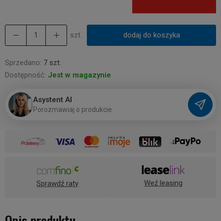
szt.
dodaj do koszyka
Sprzedano:
7 szt.
Dostępność:
Jest w magazynie
Asystent AI
P
o
r
o
z
m
a
w
i
a
j
o
p
r
o
d
u
k
c
i
e
Weź leasing
Sprawdź raty
Opis produktu