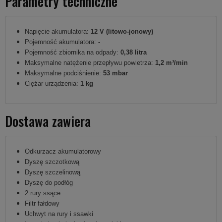
Parametry techniczne
Napięcie akumulatora:
12 V (litowo-jonowy)
Pojemność akumulatora:
-
Pojemność zbiornika na odpady:
0,38 litra
Maksymalne natężenie przepływu powietrza:
1,2 m³/min
Maksymalne podciśnienie:
53 mbar
Ciężar urządzenia:
1 kg
Dostawa zawiera
Odkurzacz akumulatorowy
Dyszę szczotkową
Dyszę szczelinową
Dyszę do podłóg
2 rury ssące
Filtr fałdowy
Uchwyt na rury i ssawki