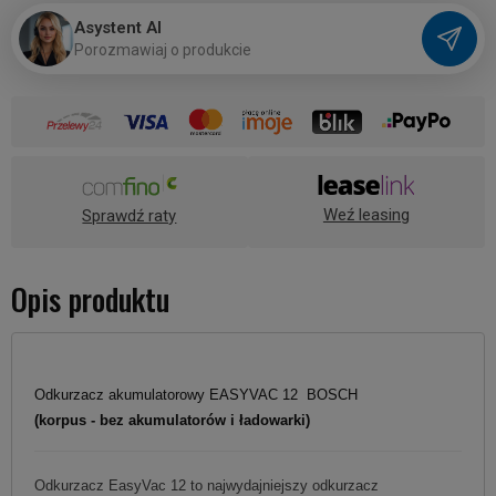
Asystent AI
P
o
r
o
z
m
a
w
i
a
j
o
p
r
o
d
u
k
c
i
e
Weź leasing
Sprawdź raty
Opis produktu
Odkurzacz akumulatorowy EASYVAC 12 BOSCH
(korpus - bez akumulatorów i ładowarki)
Odkurzacz EasyVac 12 to najwydajniejszy odkurzacz