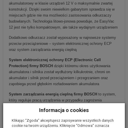
akumulatorowy w klasie urządzeń 12 V o maksymalnie zwartej
konstrukcji. Dzięki swoim niewielkim gabarytom sprawdza się w
miejscach gdzie nie ma możliwości zastosowania odkurzaczy
budowlanych. Technologia litowo-jonowa powoduje, że EasyVac
12 jest nie tylko kompaktowym, ale także wydajnym urządzeniem
Dodatkowo odkurzacz został wyposażony w najnowsze systemy
przeciw przeciążeniowe – system elektronicznej ochrony ECP
oraz system zarządzania energią cieplną
System elektronicznej ochrony ECP (Electronic Cell
Protection) firmy BOSCH
dzięki któremu okres użytkowania
akumulatora i silnika został wydłużony kilkukrotnie, chroni on
akumulator i silnik przed przeciążeniem i przegrzaniem oraz
zapobiega przed głębokim rozładowaniem akumulatora
System zarządzania energią cieplną firmy BOSCH
to system,
który reguluje pracą urządzenia w przypadku zagrożenia
przegrzaniem. Zapewnia optymalne odprowadzenie ciepła, obniża
Informacja o cookies
temperaturę akumulatora i w trakcie pracy chroni ogniwa przed
nadmiernym nagrzaniem
Klikając “Zgoda” akceptujesz zapisywanie wszystkich danych
cookie na twoim urządzeniu. Kliknięcie “Odmowa” oznacza