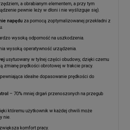
rzędziem, a obrabianym elementem, a przy tym
zenie pewnie leży w dłoni i nie wyślizguje się).
nie napędu
za pomocą zoptymalizowanej przekładni z
u.
ardzo wysoką odporność na uszkodzenia.
ia wysoką operatywność urządzenia.
wej
usytuowany w tylnej części obudowy, dzięki czemu
 zmianę prędkości obrotowej w trakcie pracy.
pewniająca idealne dopasowanie prędkości do
trol
– 70% mniej drgań przenoszonych na przegub
ęki któremu użytkownik w każdej chwili może
 nie.
większa komfort pracy.