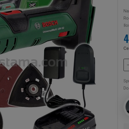
Nap
Rod
Il
4
Ce
Sp
Do