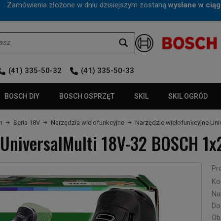
mówienia złożone w dniu dzisiejszym zostaną
wysłane w ciąg
(41) 335-50-32
(41) 335-50-33
BOSCH DIY
BOSCH OSPRZĘT
SKIL
SKIL OGRÓD
n
Seria 18V
Narzędzia wielofunkcyjne
Narzędzie wielofunkcyjne Uni
 UniversalMulti 18V-32 BOSCH 1x
Pr
Ko
Nu
Do
Ob