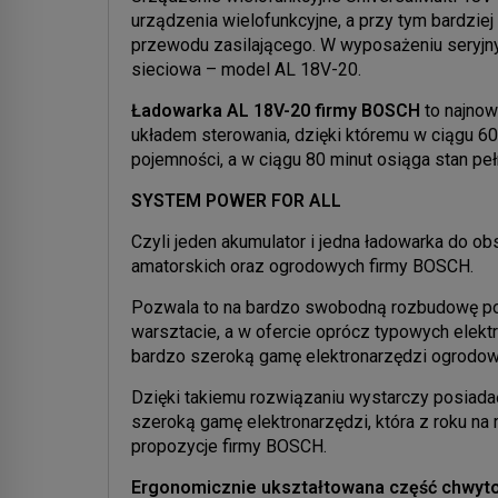
urządzenia wielofunkcyjne, a przy tym bardziej
przewodu zasilającego. W wyposażeniu seryjny
sieciowa – model AL 18V-20.
Ładowarka AL 18V-20 firmy BOSCH
to najno
układem sterowania, dzięki któremu w ciągu 60
pojemności, a w ciągu 80 minut osiąga stan p
SYSTEM POWER FOR ALL
Czyli jeden akumulator i jedna ładowarka do ob
amatorskich oraz ogrodowych firmy BOSCH.
Pozwala to na bardzo swobodną rozbudowę po
warsztacie, a w ofercie oprócz typowych elek
bardzo szeroką gamę elektronarzędzi ogrodow
Dzięki takiemu rozwiązaniu wystarczy posiadać
szeroką gamę elektronarzędzi, która z roku na 
propozycje firmy BOSCH.
Ergonomicznie ukształtowana część chwyto