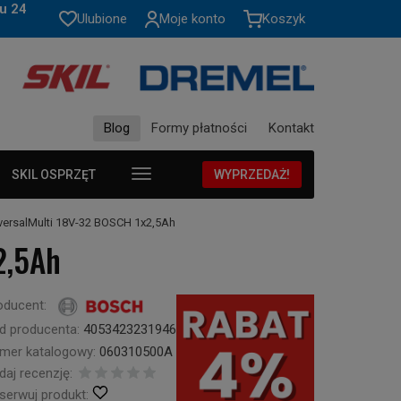
u 24
Ulubione
Moje konto
Koszyk
Blog
Formy płatności
Kontakt
SKIL OSPRZĘT
WYPRZEDAŻ!
versalMulti 18V-32 BOSCH 1x2,5Ah
2,5Ah
oducent:
d producenta:
4053423231946
mer katalogowy:
060310500A
daj recenzję:
serwuj produkt: