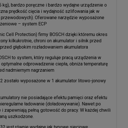
75 kg), bardzo poręczne i bardzo wydajne urządzenie o
na prędkość cięcia i wydajność szlifowania jak w
 – przewodowych). Oferowane narzędzie wyposażone
ążeniowe – system ECP
nic Cell Protection) firmy BOSCH dzięki któremu okres
ny kilkukrotnie, chroni on akumulator i silnik przed
 przed głębokim rozładowaniem akumulatora
OSCH to system, który reguluje pracą urządzenia w
 optymalne odprowadzenie ciepła, obniża temperaturę
rzed nadmiernym nagrzaniem
32 zostało wyposażone w 1 akumulator litowo-jonowy
kumulatory nie posiadające efektu pamięci oraz efektu
ieregularne ładowanie (doładowywanie). Nawet po
 i zapewniają pełną gotowość do pracy. W każdej chwili
taną uszkodzone.
32 jest równie wydajne jak typowe sieciowe