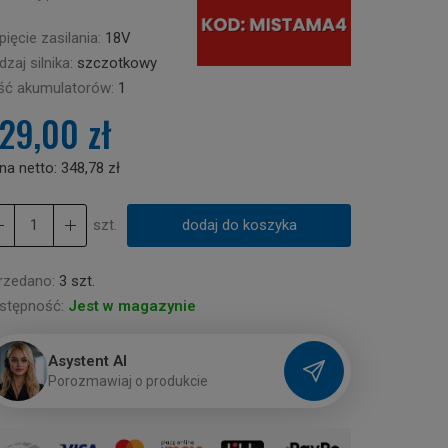
ięcie zasilania:
18V
zaj silnika:
szczotkowy
ość akumulatorów:
1
29,00 zł
na netto:
348,78 zł
szt.
dodaj do koszyka
rzedano:
3 szt.
stępność:
Jest w magazynie
Asystent AI
P
o
r
o
z
m
a
w
i
a
j
o
p
r
o
d
u
k
c
i
e