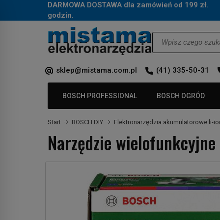
DARMOWA DOSTAWA dla zamówień od 199 zł.
Za
godzin
.
Wyszukaj
sklep@mistama.com.pl
(41) 335-50-31
BOSCH PROFESSIONAL
BOSCH OGRÓD
Start
BOSCH DIY
Elektronarzędzia akumulatorowe li-io
Narzędzie wielofunkcyjne