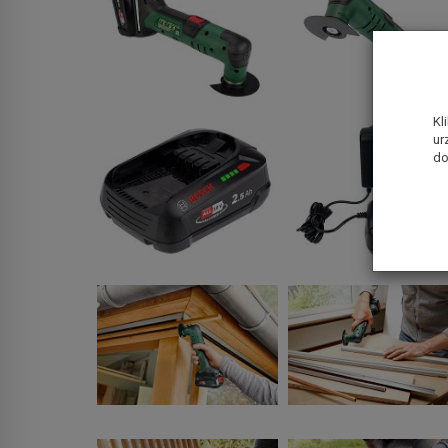
Kl
ur
do