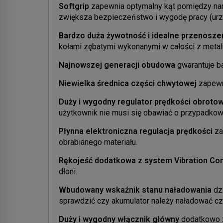
Softgrip
zapewnia optymalny kąt pomiędzy na
zwiększa bezpieczeństwo i wygodę pracy (urząd
Bardzo duża żywotność i idealne przenosze
kołami zębatymi wykonanymi w całości z metal
Najnowszej generacji obudowa
gwarantuje b
Niewielka średnica części chwytowej
zapewn
Duży i wygodny regulator prędkości obroto
użytkownik nie musi się obawiać o przypadkową
Płynna elektroniczna regulacja prędkości
za
obrabianego materiału.
Rękojeść dodatkowa z system Vibration Con
dłoni.
Wbudowany wskaźnik stanu naładowania
dzi
sprawdzić czy akumulator należy naładować czy
Duży i wygodny włącznik główny
dodatkowo z