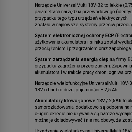
Narzędzie UniversalMulti 18V-32 to lekkie (0,
parametrach narzędzia przewodowego (identycz
przypadku tego typu urządzeń elektrycznych
zostało w najnowsze systemy przeciw przeci
System elektronicznej ochrony ECP
(Electro
użytkowania akumulatora i silnika został wydłużo
przeciążeniem i przegrzaniem oraz zapobiega
System zarządzania energią cieplną
firmy B
przypadku zagrożenia przegrzaniem. Zapewnia
akumulatora i w trakcie pracy chroni ogniwa p
Narzędzie wielofunkcyjne UniversalMulti 18V-
18V o bardzo dużej pojemności – 2,5 Ah
Akumulatory litowo-jonowe 18V / 2,5Ah
to a
samorozładowania, dodatkowo są odporne na n
długim okresie nie używania są bardzo wydajne
można je doładowywać i nie ma obawy, że zos
Urządzenie wielofunkcyjne UniversalMulti 18V-