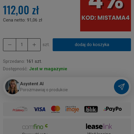
112,00 zł
Cena netto:
91,06 zł
szt.
dodaj do koszyka
Sprzedano:
161 szt.
Dostępność:
Jest w magazynie
Asystent AI
P
o
r
o
z
m
a
w
i
a
j
o
p
r
o
d
u
k
c
i
e