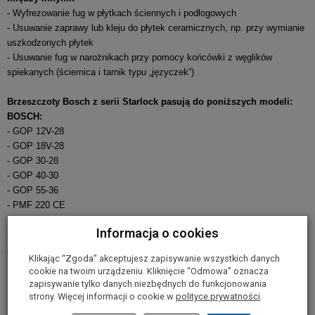
- Wyfrezowanie fug w płytkach ściennych i podłogowych
- Usuwanie zaprawy lub kleju do płytek ceramicznych, np. przy wymianie
uszkodzonych płytek
- Usuwanie fug w narożnikach przy pomocy końcówki z węglików
spiekanych (ściernica i tarnik typu „języczek“)
Brzeszczoty Bosch z serii Starlock pasują do poniższych modeli:
BOSCH:
- GOP 12V-28
- GOP 18V-28
- GOP 30-28
- GOP 40-30
- GOP 55-36
- PMF 220 CE
- PMF 250 CES
Informacja o cookies
- PMF 350 CES
a także Fein, Makita, Hiachi, Metabo, Milwaukee, AEG, Einhell, Ryobi,
Klikając “Zgoda” akceptujesz zapisywanie wszystkich danych
Skil oraz starsze modele Bosch GOP/PMF z systemem OIS
cookie na twoim urządzeniu. Kliknięcie “Odmowa” oznacza
zapisywanie tylko danych niezbędnych do funkcjonowania
strony. Więcej informacji o cookie w
polityce prywatności
.
Parametry techniczne