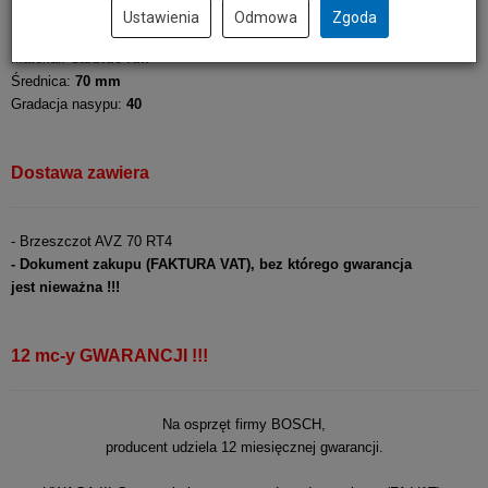
Ustawienia
Odmowa
Zgoda
Materiał:
Carbide-Riff
Średnica:
70 mm
Gradacja nasypu:
40
Dostawa zawiera
- Brzeszczot AVZ 70 RT4
- Dokument zakupu (FAKTURA VAT), bez którego gwarancja
jest nieważna !!!
12 mc-y GWARANCJI !!!
Na osprzęt firmy BOSCH,
producent udziela 12 miesięcznej gwarancji.