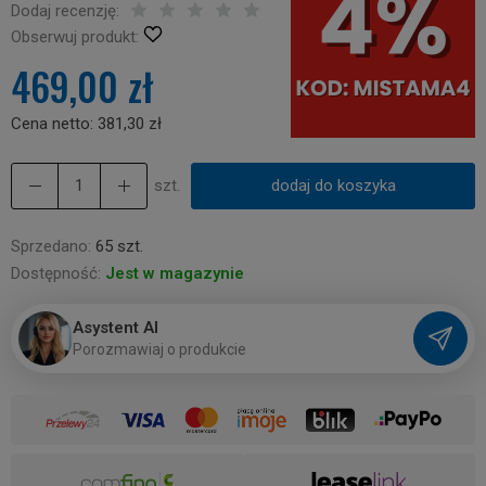
Dodaj recenzję:
Obserwuj produkt:
469,00 zł
Cena netto:
381,30 zł
szt.
dodaj do koszyka
Sprzedano:
65 szt.
Dostępność:
Jest w magazynie
Asystent AI
P
o
r
o
z
m
a
w
i
a
j
o
p
r
o
d
u
k
c
i
e