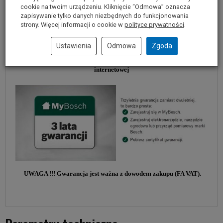
cookie na twoim urządzeniu. Kliknięcie “Odmowa” oznacza
zapisywanie tylko danych niezbędnych do funkcjonowania
strony. Więcej informacji o cookie w
polityce prywatności
.
Na wszystkie elektronarzędzia linii zielonej firmy BOSCH,
Ustawienia
Odmowa
Zgoda
przy zakupie konsumenckim producent udziela 2 letniej gwarancji,
którą można wydłużyć o dodatkowy rok za pośrednictwem strony
internetowej
UWAGA !!! Gwarancja jest ważna z dowodem zakupu (FA VAT).