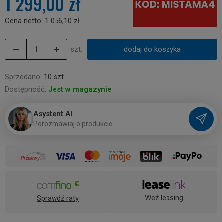
1 299,00 zł
Cena netto:
1 056,10 zł
szt.
dodaj do koszyka
Sprzedano:
10 szt.
Dostępność:
Jest w magazynie
Asystent AI
P
o
r
o
z
m
a
w
i
a
j
o
p
r
o
d
u
k
c
i
e
Weź leasing
Sprawdź raty