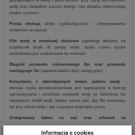
porządkowych w domu i poza domem, przy dużej oszczędności
wody oraz niewielkim zużyciu energii i bez dodatku chemicznego
środka czystości
Prosta obsługa
dzięki szybkozłączkom i zintegrowanemu
uchwytowi na osprzęt
Filtr wody w metalowej obudowie
zapobiega dostaniu się
cząsteczek brudu do pompy myjki, dzięki czemu ryzyko
uszkodzenia jest zredukowane do minimum
Długość przewodu ciśnieniowego 8m oraz przewodu
zasilającego 5m
zapewnia bardzo duży zasięg pracy
Korzystanie z alternatywnych miejsc poboru wody
-
oferowa myjka wysokociśnieniowa jest wyposażona w funkcję
samozasysania i umożliwia czerpanie wody ze zbiorników lub
naturalnych źródeł wody, bardzo ważne jest, aby filtr mocowany
był przy wlocie wody i aby zasysana woda była czysta
Zintegrowany bęben na wąż oraz schowek na
osprzęt
zapewnia wygodę użytkowania, łatwy transport oraz
W ostatnich 30 dniach produktem interesuje się
50
osób.
przechowywanie w domu czy garażu
Informacja o cookies