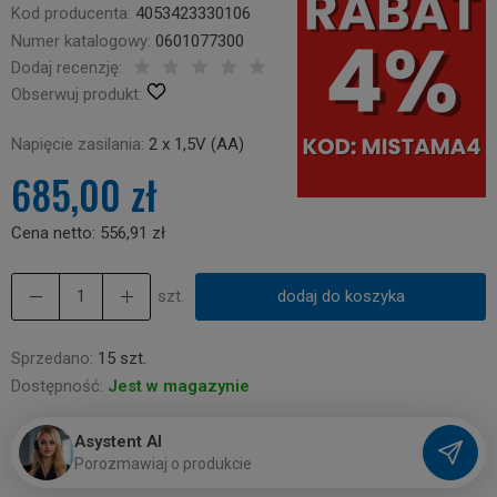
Kod producenta:
4053423330106
Numer katalogowy:
0601077300
Dodaj recenzję:
Obserwuj produkt:
Napięcie zasilania:
2 x 1,5V (AA)
685,00 zł
Cena netto:
556,91 zł
szt.
dodaj do koszyka
Sprzedano:
15 szt.
Dostępność:
Jest w magazynie
Asystent AI
P
o
r
o
z
m
a
w
i
a
j
o
p
r
o
d
u
k
c
i
e