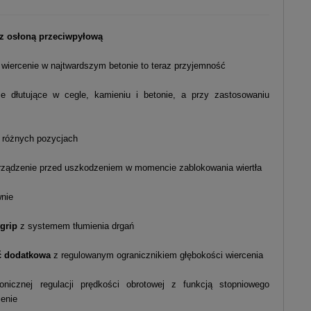
z osłoną przeciwpyłową
u wiercenie w najtwardszym betonie to teraz przyjemność
e dłutujące w cegle, kamieniu i betonie, a przy zastosowaniu
6 różnych pozycjach
ządzenie przed uszkodzeniem w momencie zablokowania wiertła
wnie
grip
z systemem tłumienia drgań
ść dodatkowa
z regulowanym ogranicznikiem głębokości wiercenia
onicznej regulacji prędkości obrotowej z funkcją stopniowego
cenie