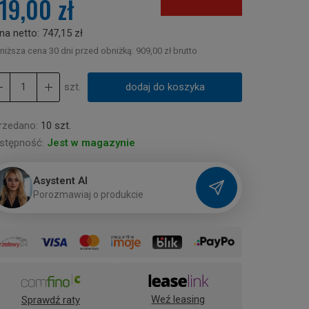
19,00 zł
na netto:
747,15 zł
niższa cena 30 dni przed obniżką:
909,00 zł brutto
szt.
dodaj do koszyka
rzedano:
10 szt.
stępność:
Jest w magazynie
Asystent AI
P
o
r
o
z
m
a
w
i
a
j
o
p
r
o
d
u
k
c
i
e
Weź leasing
Sprawdź raty