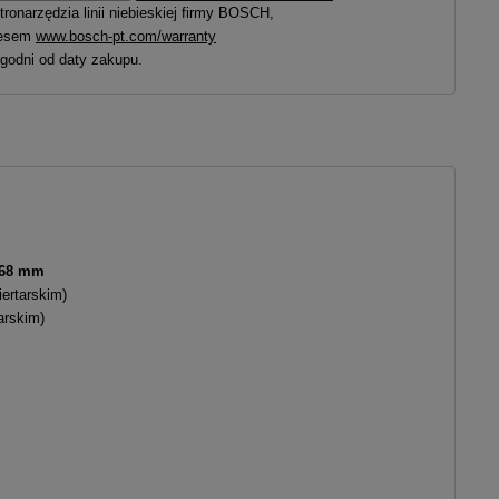
ronarzędzia linii niebieskiej firmy BOSCH,
dresem
www.bosch-pt.com/warranty
ygodni od daty zakupu.
68 mm
ertarskim)
arskim)