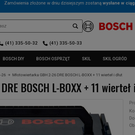
mówienia złożone w dniu dzisiejszym zostaną
wysłane w ciąg
(41) 335-50-32
(41) 335-50-33
BOSCH DIY
BOSCH OSPRZĘT
SKIL
SKIL OGRÓD
2-26
Młotowiertarka GBH 2-26 DRE BOSCH L-BOXX + 11 wierteł i dłut
DRE BOSCH L-BOXX + 11 wierteł i
Pr
Ko
Do
Ob