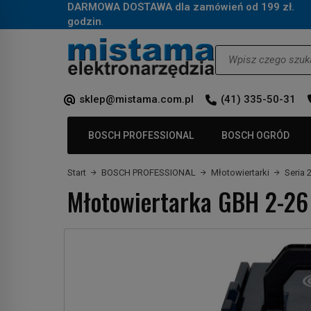
DARMOWA DOSTAWA dla zamówień od 199 zł.
Za
godzin
.
Wyszukaj
sklep@mistama.com.pl
(41) 335-50-31
BOSCH PROFESSIONAL
BOSCH OGRÓD
Start
BOSCH PROFESSIONAL
Młotowiertarki
Seria 
Młotowiertarka GBH 2-26 