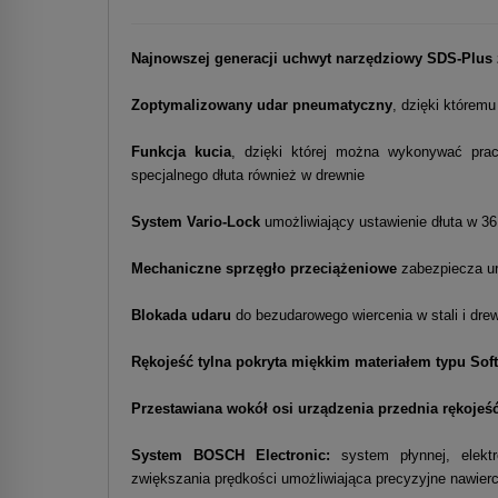
Najnowszej generacji uchwyt narzędziowy SDS-Plus 
Zoptymalizowany udar pneumatyczny
, dzięki którem
Funkcja kucia
, dzięki której można wykonywać prac
specjalnego dłuta również w drewnie
System Vario-Lock
umożliwiający ustawienie dłuta w 3
Mechaniczne sprzęgło przeciążeniowe
zabezpiecza ur
Blokada udaru
do bezudarowego wiercenia w stali i dre
Rękojeść tylna pokryta miękkim materiałem typu Soft
Przestawiana wokół osi urządzenia przednia rękoje
System BOSCH Electronic:
system płynnej, elektr
zwiększania prędkości umożliwiająca precyzyjne nawier