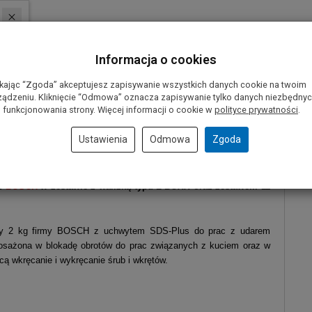
Informacja o cookies
ikając “Zgoda” akceptujesz zapisywanie wszystkich danych cookie na twoim
ządzeniu. Kliknięcie “Odmowa” oznacza zapisywanie tylko danych niezbędny
 funkcjonowania strony. Więcej informacji o cookie w
polityce prywatności
.
Ustawienia
Odmowa
Zgoda
RE
BOSCH
w zestawie z walizką typu L-BOXX oraz zestawem 11
lasy 2 kg firmy BOSCH z uchwytem SDS-Plus do prac z udarem
yposażona w blokadę obrotów do prac związanych z kuciem oraz w
cą wkręcanie i wykręcanie śrub i wkrętów.