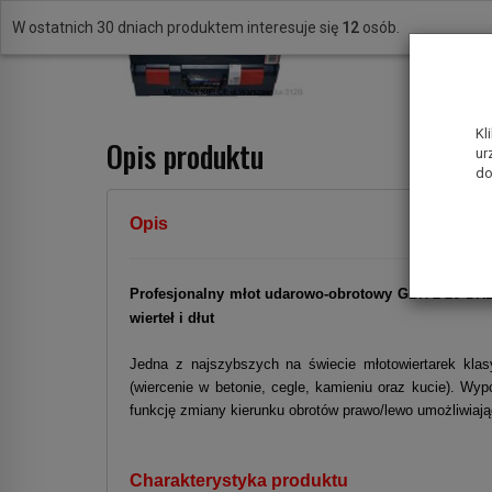
uktem interesuje się
12
osób.
Kl
Opis produktu
ur
do
Opis
Profesjonalny młot udarowo-obrotowy GBH 2-26 D
wierteł i dłut
Jedna z najszybszych na świecie młotowiertarek k
(wiercenie w betonie, cegle, kamieniu oraz kucie). W
funkcję zmiany kierunku obrotów prawo/lewo umożliwiają
Charakterystyka produktu