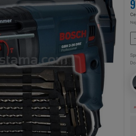
9
Ce
Naj
Sp
Do