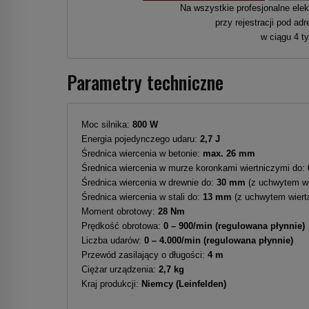
Na wszystkie profesjonalne elekt
przy rejestracji pod a
w ciągu 4 t
Parametry techniczne
Moc silnika:
800 W
Energia pojedynczego udaru:
2,7
J
Średnica wiercenia w betonie:
max. 26 mm
Średnica wiercenia w murze koronkami wiertniczymi do:
Średnica wiercenia w drewnie do:
30 mm
(z uchwytem wi
Średnica wiercenia w stali do:
13 mm
(z uchwytem wiert
Moment obrotowy:
28 Nm
Prędkość obrotowa:
0 – 900/min (regulowana płynnie)
Liczba udarów:
0 – 4.000/min (regulowana płynnie)
Przewód zasilający o długości:
4 m
Ciężar urządzenia:
2,7 kg
Kraj produkcji:
Niemcy (Leinfelden)