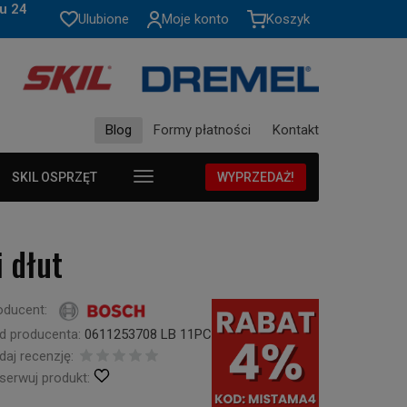
u 24
Ulubione
Moje konto
Koszyk
Blog
Formy płatności
Kontakt
SKIL OSPRZĘT
WYPRZEDAŻ!
 dłut
oducent:
d producenta:
0611253708 LB 11PC
daj recenzję:
serwuj produkt: