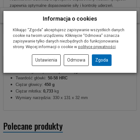
zapewnia optymalne dopasowanie siły i kontrolę uderzeń.
W ostatnich 30 dniach produktem interesuje się
17
osób.
Informacja o cookies
Młotek pazurkowy w kształcie litery V
umożliwia łatwe
wyciąganie gwoździ.a
Klikając “Zgoda” akceptujesz zapisywanie wszystkich danych
cookie na twoim urządzeniu. Kliknięcie “Odmowa” oznacza
zapisywanie tylko danych niezbędnych do funkcjonowania
Parametry techniczne
strony. Więcej informacji o cookie w
polityce prywatności
.
Ustawienia
Odmowa
Zgoda
Typ rękojeści:
włókno szklane
Materiał głowicy:
stal wysokowęglowa
Twardość główki:
50-58 HRC
Ciężar głowicy:
450 g
Ciężar młotka:
0,733
kg
Wymiary narzędzia: 330 x 131 x 32 mm
Polecane produkty