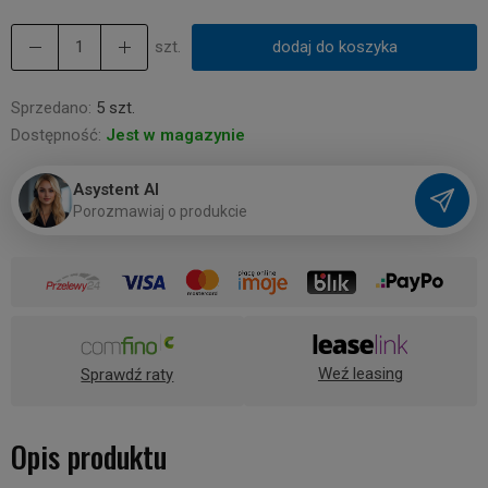
szt.
dodaj do koszyka
Sprzedano:
5 szt.
Dostępność:
Jest w magazynie
Asystent AI
P
o
r
o
z
m
a
w
i
a
j
o
p
r
o
d
u
k
c
i
e
Weź leasing
Sprawdź raty
Opis produktu