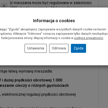
rędkość mieszania może być regulowana w zależności
ie do 1 000 obrotów na minutę. Maksymalna masa
arce Bosch GRW 12 E można stosować mieszadła o
Informacja o cookies
ikając “Zgoda” akceptujesz zapisywanie wszystkich danych cookie na twoim
d narzędziem i sprawia, że użytkownik nie odczuwa
ządzeniu. Kliknięcie “Odmowa” oznacza zapisywanie tylko danych niezbędny
 funkcjonowania strony. Więcej informacji o cookie w
polityce prywatności
.
rowany z rękojeścią, co ułatwia jego obsługę.
Ustawienia
Odmowa
Zgoda
wala ograniczyć do minimum rozpryskiwanie substancji
tuje łatwą wymianę mieszadła.
 i dużej prędkości obrotowej 1.000
eszanie cieczy o różnych gęstościach
j, elektronicznej regulacji prędkości obrotowej