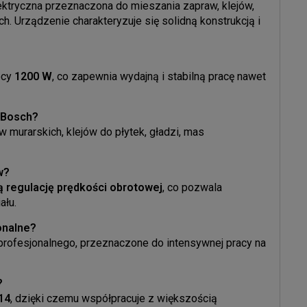
ktryczna przeznaczona do mieszania zapraw, klejów,
h. Urządzenie charakteryzuje się solidną konstrukcją i
?
ocy
1200 W
, co zapewnia wydajną i stabilną pracę nawet
E Bosch?
murarskich, klejów do płytek, gładzi, mas
w?
ą regulację prędkości obrotowej
, co pozwala
ału.
onalne?
rofesjonalnego, przeznaczone do intensywnej pracy na
?
14
, dzięki czemu współpracuje z większością