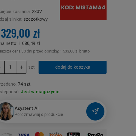
ięcie zasilania:
230V
zaj silnika:
szczotkowy
 329,00 zł
na netto:
1 080,49 zł
niższa cena 30 dni przed obniżką:
1 533,00 zł brutto
szt.
dodaj do koszyka
rzedano:
74 szt.
stępność:
Jest w magazynie
Asystent AI
P
o
r
o
z
m
a
w
i
a
j
o
p
r
o
d
u
k
c
i
e