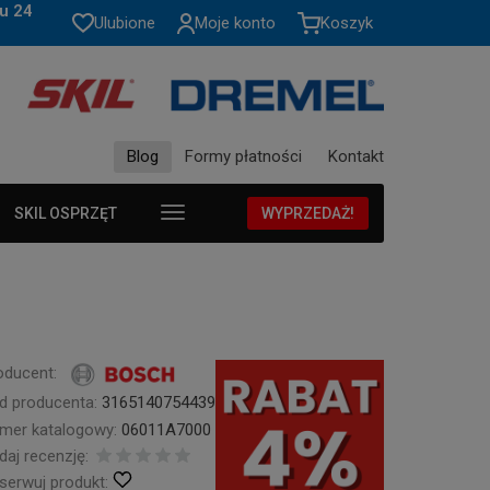
u 24
Ulubione
Moje konto
Koszyk
Blog
Formy płatności
Kontakt
SKIL OSPRZĘT
WYPRZEDAŻ!
oducent:
d producenta:
3165140754439
mer katalogowy:
06011A7000
daj recenzję:
serwuj produkt: