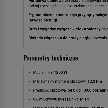
Metalowa obudowa przekładni
zapewnia bard
rodzaju przeciążenia oraz uszkodzenia mechan
Ergonomiczna konstrukcja
przy optymalnym 
łatwość obsługi.
Duży i wygodny wyłącznik elektroniczny
do b
Blokada włącznika do pracy ciągłej
pozwala 
Parametry techniczne
Moc silnika:
1200 W
Maksymalny moment obrotowy:
12,0 Nm
Prędkość obrotowa:
od 0 do 1.000 obr/min
Gwint uchwytu mieszalnika:
M 14