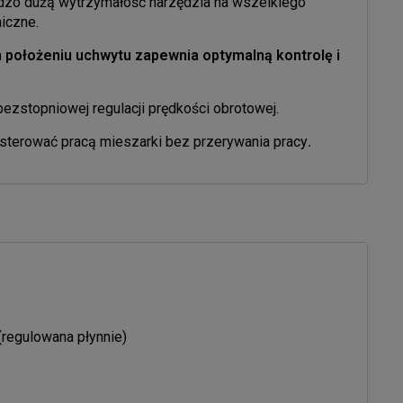
zo dużą wytrzymałość narzędzia na wszelkiego
iczne.
położeniu uchwytu zapewnia optymalną kontrolę i
ezstopniowej regulacji prędkości obrotowej.
sterować pracą mieszarki bez przerywania pracy
.
(regulowana płynnie)