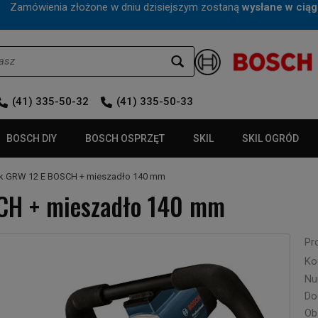
mówienia złożone w dniu dzisiejszym zostaną
wysłane w ciąg
(41) 335-50-32
(41) 335-50-33
BOSCH DIY
BOSCH OSPRZĘT
SKIL
SKIL OGRÓD
ik GRW 12 E BOSCH + mieszadło 140 mm
CH + mieszadło 140 mm
Pr
Ko
Nu
Do
Ob