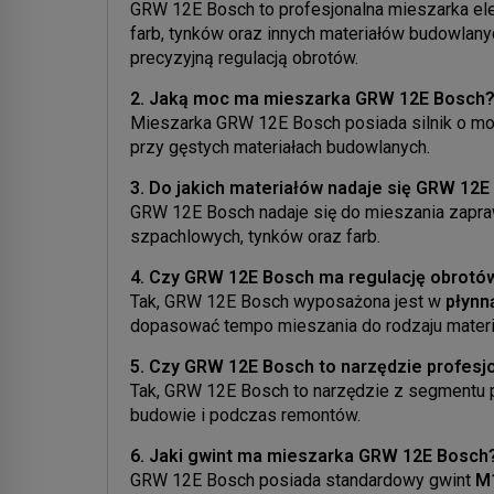
GRW 12E Bosch to profesjonalna mieszarka ele
farb, tynków oraz innych materiałów budowlanyc
precyzyjną regulacją obrotów.
2. Jaką moc ma mieszarka GRW 12E Bosch
Mieszarka GRW 12E Bosch posiada silnik o m
przy gęstych materiałach budowlanych.
3. Do jakich materiałów nadaje się GRW 12
GRW 12E Bosch nadaje się do mieszania zapraw 
szpachlowych, tynków oraz farb.
4. Czy GRW 12E Bosch ma regulację obrotó
Tak, GRW 12E Bosch wyposażona jest w
płynn
dopasować tempo mieszania do rodzaju materi
5. Czy GRW 12E Bosch to narzędzie profesj
Tak, GRW 12E Bosch to narzędzie z segmentu p
budowie i podczas remontów.
6. Jaki gwint ma mieszarka GRW 12E Bosch
GRW 12E Bosch posiada standardowy gwint
M