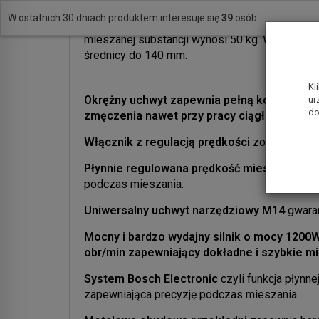
przygotowaniem zapraw i mas bitumicznych. P
W ostatnich 30 dniach produktem interesuje się
39
osób.
od konsystencji materiału i wynosi maksymaln
mieszanej substancji wynosi 50 kg. W miesz
średnicy do 140 mm.
Kl
Okrężny uchwyt
zapewnia pełną kontrolę na
ur
do
zmęczenia nawet przy pracy ciągłej.
Włącznik z regulacją prędkości
został zinteg
Płynnie regulowana prędkość mieszania
poz
podczas mieszania.
Uniwersalny uchwyt narzędziowy M14
gwaran
Mocny i bardzo wydajny silnik o mocy 1200W
obr/min
zapewniający dokładne i szybkie mi
System Bosch Electronic
czyli funkcja płynne
zapewniająca precyzję podczas mieszania.