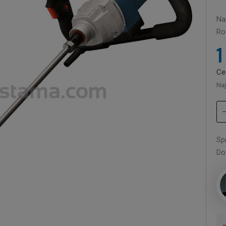
Nap
Rod
1
Ce
Naj
Sp
Do