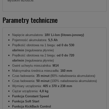
wysokim wzroście.
Parametry techniczne
Napięcie akumulatora:
18V Li-Ion (litowo-jonowy)
Pojemność akumulatora:
5,5 Ah
Prędkość obrotowa na 1 biegu:
od 0 do 530
obr/min
(regulowana płynnie)
Prędkość obrotowa na 2 biegu:
od 0 do 720
obr/min
(regulowana płynnie)
Gwint uchwytu mieszalnika:
M14
Maksymalna średnica mieszadła:
160 mm
Czas ładowania:
35 minut
(80% naładowania akumulatora)
Czas ładowania:
50 minut
(100% naładowania akumulatora)
Wymiary urządzenia:
405 x 370 x 238 mm
Ciężar urządzenia:
4,8 kg
Funkcja Constant Speed
Funkcja Soft Start
Funkcja KickBack Control