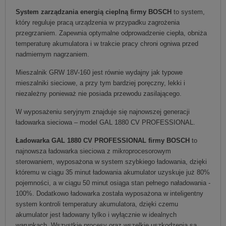
System zarządzania energią cieplną firmy BOSCH
to system,
który reguluje pracą urządzenia w przypadku zagrożenia
przegrzaniem. Zapewnia optymalne odprowadzenie ciepła, obniża
temperaturę akumulatora i w trakcie pracy chroni ogniwa przed
nadmiernym nagrzaniem.
Mieszalnik GRW 18V-160 jest równie wydajny jak typowe
mieszalniki sieciowe, a przy tym bardziej poręczny, lekki i
niezależny ponieważ nie posiada przewodu zasilającego.
W wyposażeniu seryjnym znajduje się najnowszej generacji
ładowarka sieciowa – model GAL 1880 CV PROFESSIONAL.
Ładowarka GAL 1880 CV PROFESSIONAL firmy BOSCH
to
najnowsza ładowarka sieciowa z mikroprocesorowym
sterowaniem, wyposażona w system szybkiego ładowania, dzięki
któremu w ciągu 35 minut ładowania akumulator uzyskuje już 80%
pojemności, a w ciągu 50 minut osiąga stan pełnego naładowania -
100%. Dodatkowo ładowarka została wyposażona w inteligentny
system kontroli temperatury akumulatora, dzięki czemu
akumulator jest ładowany tylko i wyłącznie w idealnych
warunkach. Wszystkie procesy oraz wszelkie uszkodzenia są