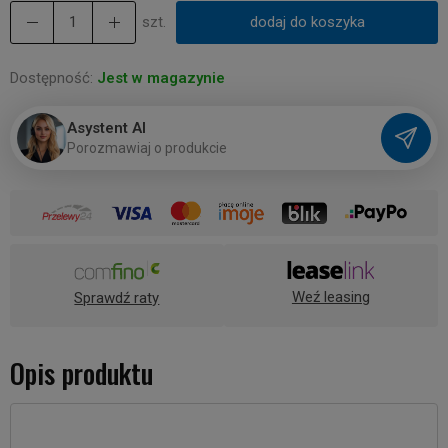
szt.
dodaj do koszyka
Dostępność:
Jest w magazynie
Asystent AI
P
o
r
o
z
m
a
w
i
a
j
o
p
r
o
d
u
k
c
i
e
Weź leasing
Sprawdź raty
Opis produktu