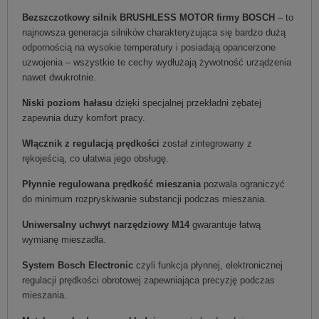
Bezszczotkowy silnik BRUSHLESS MOTOR firmy BOSCH
– to
najnowsza generacja silników charakteryzująca się bardzo dużą
odpornością na wysokie temperatury i posiadają opancerzone
uzwojenia – wszystkie te cechy wydłużają żywotność urządzenia
nawet dwukrotnie.
Niski poziom hałasu
dzięki specjalnej przekładni zębatej
zapewnia duży komfort pracy.
Włącznik z regulacją prędkości
został zintegrowany z
rękojeścią, co ułatwia jego obsługę.
Płynnie regulowana prędkość mieszania
pozwala ograniczyć
do minimum rozpryskiwanie substancji podczas mieszania.
Uniwersalny uchwyt narzędziowy M14
gwarantuje łatwą
wymianę mieszadła.
System Bosch Electronic
czyli funkcja płynnej, elektronicznej
regulacji prędkości obrotowej zapewniająca precyzję podczas
mieszania.