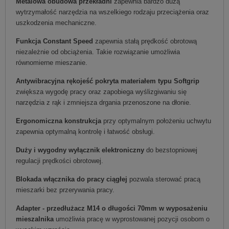
Metalowa obudowa przekładni
zapewnia bardzo dużą
wytrzymałość narzędzia na wszelkiego rodzaju przeciążenia oraz
uszkodzenia mechaniczne.
Funkcja Constant Speed
zapewnia stałą prędkość obrotową
niezależnie od obciążenia. Takie rozwiązanie umożliwia
równomierne mieszanie.
Antywibracyjna rękojeść pokryta materiałem typu Softgrip
zwiększa wygodę pracy oraz zapobiega wyślizgiwaniu się
narzędzia z rąk i zmniejsza drgania przenoszone na dłonie.
Ergonomiczna konstrukcja
przy optymalnym położeniu uchwytu
zapewnia optymalną kontrolę i łatwość obsługi.
Duży i wygodny wyłącznik elektroniczny
do bezstopniowej
regulacji prędkości obrotowej.
Blokada włącznika do pracy ciągłej
pozwala sterować pracą
mieszarki bez przerywania pracy.
Adapter - przedłużacz M14 o długości 70mm w wyposażeniu
mieszalnika
umożliwia pracę w wyprostowanej pozycji osobom o