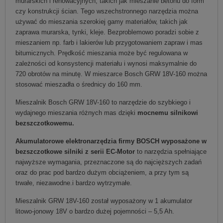
murarskich i renowacyjnych, takich jak mieszanie betonu do form
czy konstrukcji ścian. Tego wszechstronnego narzędzia można
używać do mieszania szerokiej gamy materiałów, takich jak
zaprawa murarska, tynki, kleje. Bezproblemowo poradzi sobie z
mieszaniem np. farb i lakierów lub przygotowaniem zapraw i mas
bitumicznych. Prędkość mieszania może być regulowana w
zależności od konsystencji materiału i wynosi maksymalnie do
720 obrotów na minutę. W mieszarce Bosch GRW 18V-160 można
stosować mieszadła o średnicy do 160 mm.
Mieszalnik Bosch GRW 18V-160 to narzędzie do szybkiego i
wydajnego mieszania różnych mas dzięki
mocnemu silnikowi
bezszczotkowemu.
Akumulatorowe elektronarzędzia firmy BOSCH wyposażone w
bezszczotkowe silniki z serii EC-Motor
to narzędzia spełniające
najwyższe wymagania, przeznaczone są do najcięższych zadań
oraz do prac pod bardzo dużym obciążeniem, a przy tym są
trwałe, niezawodne.i bardzo wytrzymałe.
Mieszalnik GRW 18V-160 został wyposażony w 1 akumulator
litowo-jonowy 18V o bardzo dużej pojemności – 5,5 Ah.