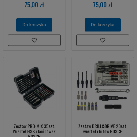
75,00 zł
75,00 zł
Do koszyka
Do koszyka
Zestaw PRO-MIX 35szt.
Zestaw DRILL&DRIVE 20szt.
Wierteł HSS i końcówek
wierteł i bitów BOSCH
BOSCH