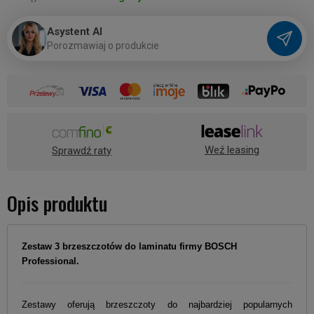
Asystent AI
P
o
r
o
z
m
a
w
i
a
j
o
p
r
o
d
u
k
c
i
e
Weź leasing
Sprawdź raty
Opis produktu
Zestaw 3 brzeszczotów do laminatu firmy BOSCH
Professional
.
Zestawy oferują brzeszczoty do najbardziej popularnych