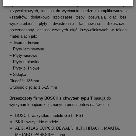
wyższa od brzeszczotów HCS. Wąska listwa tnąca do cięć
krzywoliniowych, idealna do wycinania bardzo skomplikowanych
kształtów, dodatkowo szpiczaste zęby pozwalają ciąć bez
wyszczerbień płyty dwustronnie laminowane. Brzeszczot
przeznaczony jest do czystych cięć krzywoliniowych w takich
materiałach jak:
− Twarde drewno
− Płyty laminowane
− Płyty wiórowe
− Płyty stolarskie
− Płyty pilśniowe
− Sklejka
Długość: 183mm
Grubość cięcia: 1,5-15 mm
Brzeszczoty firmy BOSCH z chwytem typu T
pasują do
wyrzynarek najbardziej znanych producentów na świecie:
BOSCH: wszystkie modele GST i PST
SKIL: wszystkie modele
AEG, ATLAS COPCO, DEWALT, HILTI, HITACHI, MAKITA,
METABO, PARKSIDE i inne.