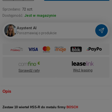
Sprzedano:
72 szt.
Dostępność:
Jest w magazynie
Asystent AI
P
o
r
o
z
m
a
w
i
a
j
o
p
r
o
d
u
k
c
i
e
Weź leasing
Sprawdź raty
Opis
Zestaw 10 wierteł HSS-R do metalu firmy
BOSCH