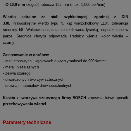
- ∅ 10,0 mm
długość robocza 133 mm (max. 1.000 obr/min)
Wiertło spiralne ze stali szybkotnącej, zgodnej z DIN
338.
P
rawoskrętne wiertło typu N, kąt wierzchołkowy 118°, tolerancja
średnicy h8. Walcowana spirala ze szlifowaną łysinką, odpuszczane w
parze. Średnica chwytu odpowiada średnicy wiertła, kolor wiertła –
.
czarny
Zastosowanie w obróbce:
2
- stali stopowych i węglowych o wytrzymałości do 900N/mm
- metali nieżelaznych
- żeliwa szarego
- utwardzonych tworzyw sztucznych
- drewna i materiałów drewnopochodnych
Kaseta z tworzywa sztucznego firmy BOSCH
zapewnia łatwy sposób
przechowywania wierteł
Parametry techniczne