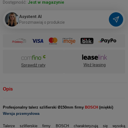
Dostępność:
Jest w magazynie
Asystent AI
P
o
r
o
z
m
a
w
i
a
j
o
p
r
o
d
u
k
c
i
e
Weź leasing
Sprawdź raty
Opis
Profesjonalny talerz szlifierski Ø150mm firmy
BOSCH
(miękki)
Wersja przemysłowa
Talerze szlifierskie firmy BOSCH charakteryzują się wysoką