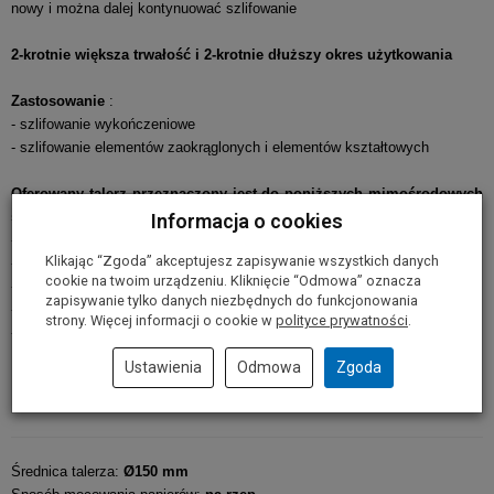
nowy i można dalej kontynuować szlifowanie
2-krotnie większa trwałość i 2-krotnie dłuższy okres użytkowania
Zastosowanie
:
- szlifowanie wykończeniowe
- szlifowanie elementów zaokrąglonych i elementów kształtowych
Oferowany talerz przeznaczony jest do poniższych mimośrodowych
szlifierek oscylacyjnych:
Informacja o cookies
- GEX 125-150 AVE BOSCH Professional
Klikając “Zgoda” akceptujesz zapisywanie wszystkich danych
- GEX 150 TURBO BOSCH Professional
cookie na twoim urządzeniu. Kliknięcie “Odmowa” oznacza
- GEX 150 AC BOSCH Professional
zapisywanie tylko danych niezbędnych do funkcjonowania
- GEX 150 A BOSCH Professional
strony. Więcej informacji o cookie w
polityce prywatności
.
- PEX 15 AE BOSCH
Ustawienia
Odmowa
Zgoda
Parametry techniczne
Średnica talerza:
Ø150 mm