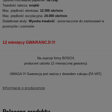
Sposób mocowania papierów:
na rzep
Twardość talerza:
miękki
Max. prędkość obrotowa:
12.500 obr/min
Max. prędkość oscylacyjna:
24.000 obr/min
Dodatkowe atuty:
Wysoka trwałość
- przeznaczone do zastosowań w
przemyśle i rzemiośle
12 miesięcy GWARANCJI !!!
Na osprzęt firmy BOSCH,
producent udziela 12 miesięcznej gwarancji.
UWAGA !!! Gwarancja jest ważna z dowodem zakupu (FA VAT).
Informacje o producencie
Polecane produkty