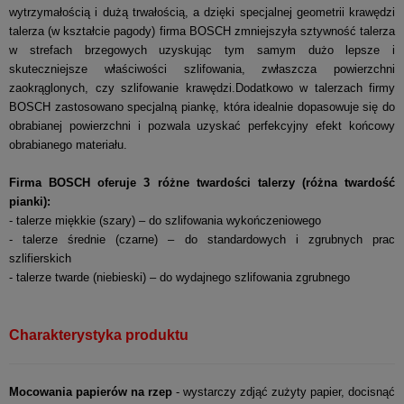
wytrzymałością i dużą trwałością, a dzięki specjalnej geometrii krawędzi
talerza (w kształcie pagody) firma BOSCH zmniejszyła sztywność talerza
w strefach brzegowych uzyskując tym samym dużo lepsze i
skuteczniejsze właściwości szlifowania, zwłaszcza powierzchni
zaokrąglonych, czy szlifowanie krawędzi.Dodatkowo w talerzach firmy
BOSCH zastosowano specjalną piankę, która idealnie dopasowuje się do
obrabianej powierzchni i pozwala uzyskać perfekcyjny efekt końcowy
obrabianego materiału.
Firma BOSCH oferuje 3 różne twardości talerzy (różna twardość
pianki):
- talerze miękkie (szary) – do szlifowania wykończeniowego
- talerze średnie (czarne) – do standardowych i zgrubnych prac
szlifierskich
- talerze twarde (niebieski) – do wydajnego szlifowania zgrubnego
Charakterystyka produktu
Mocowania papierów na rzep
- wystarczy zdjąć zużyty papier, docisnąć