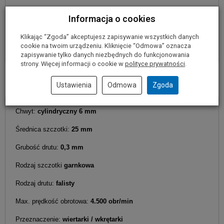
Zalecenie dotyczące bezpieczeństwa:
Podczas pracy należy
Informacja o cookies
nosić okulary ochronne, maskę przeciwpyłową i rękawice robocze.
Klikając “Zgoda” akceptujesz zapisywanie wszystkich danych
cookie na twoim urządzeniu. Kliknięcie “Odmowa” oznacza
zapisywanie tylko danych niezbędnych do funkcjonowania
strony. Więcej informacji o cookie w
polityce prywatności
.
Parametry techniczne
Ustawienia
Odmowa
Zgoda
Chwyt:
cylindryczny
6 mm
Średnica szczotki:
25 mm
Grubość drutu:
0,3 mm
Rodzaj szczotki
garnkowa
Rodzaj drutu:
falisty
Max. prędkość obrotowa:
4.500 obr/min
Przeznaczenie:
wiertarki / wkrętarki