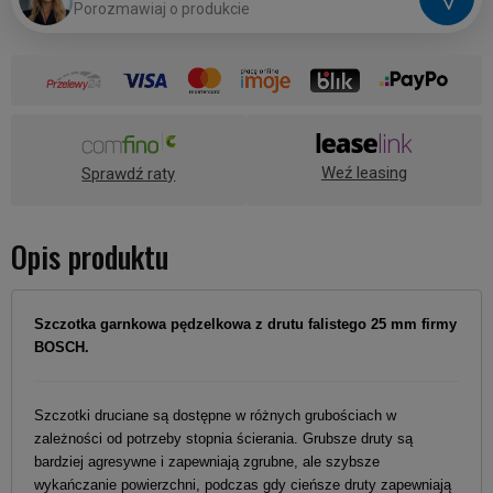
P
o
r
o
z
m
a
w
i
a
j
o
p
r
o
d
u
k
c
i
e
Weź leasing
Sprawdź raty
Opis produktu
Szczotka garnkowa pędzelkowa z drutu falistego 25 mm firmy
BOSCH.
Szczotki druciane są dostępne w różnych grubościach w
zależności od potrzeby stopnia ścierania. Grubsze druty są
bardziej agresywne i zapewniają zgrubne, ale szybsze
wykańczanie powierzchni, podczas gdy cieńsze druty zapewniają