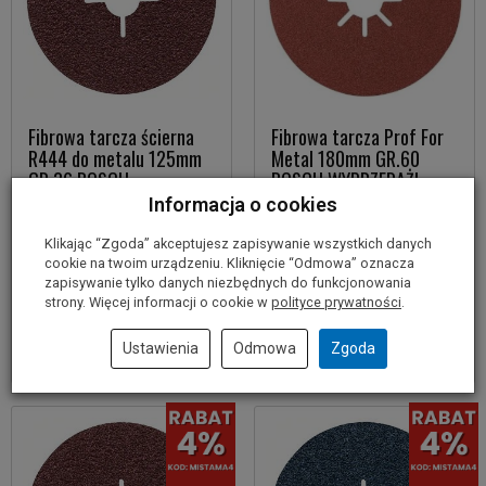
Fibrowa tarcza ścierna
Fibrowa tarcza Prof For
R444 do metalu 125mm
Metal 180mm GR.60
GR.36 BOSCH
BOSCH WYPRZEDAŻ!
Informacja o cookies
2,20 zł
2,20 zł
Klikając “Zgoda” akceptujesz zapisywanie wszystkich danych
cookie na twoim urządzeniu. Kliknięcie “Odmowa” oznacza
zapisywanie tylko danych niezbędnych do funkcjonowania
Do koszyka
Do koszyka
strony. Więcej informacji o cookie w
polityce prywatności
.
Ustawienia
Odmowa
Zgoda