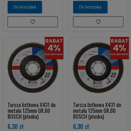
Do koszyka
Do koszyka
Tarcza listkowa X431 do
Tarcza listkowa X431 do
metalu 125mm GR.60
metalu 125mm GR.80
BOSCH (płaska)
BOSCH (płaska)
6,30 zł
6,30 zł