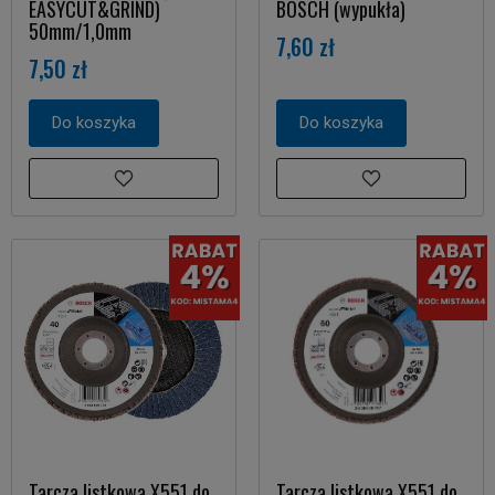
EASYCUT&GRIND)
BOSCH (wypukła)
50mm/1,0mm
7,60 zł
7,50 zł
Do koszyka
Do koszyka
Tarcza listkowa X551 do
Tarcza listkowa X551 do