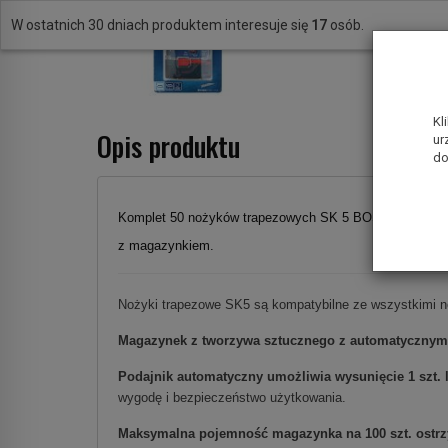
W ostatnich 30 dniach produktem interesuje się
17
osób.
Kl
Opis produktu
ur
do
Komplet 50 nożyków trapezowych SK 5 BOSCH Profess
z magazynkiem.
Nożyki trapezowe SK5 są kompatybilne ze wszystkimi n
Magazynek z tworzywa sztucznego z automatycznym
Podajnik automatyczny umożliwia wysunięcie 1 szt. 
wygodę i bezpieczeństwo użytkowania.
Maksymalna pojemność magazynka na 100 szt. ostrz