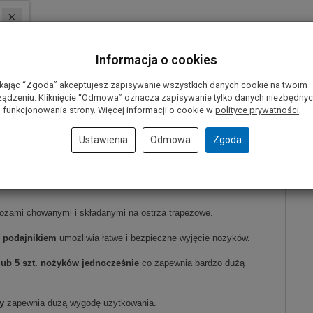
Informacja o cookies
ikając “Zgoda” akceptujesz zapisywanie wszystkich danych cookie na twoim
ządzeniu. Kliknięcie “Odmowa” oznacza zapisywanie tylko danych niezbędny
 funkcjonowania strony. Więcej informacji o cookie w
polityce prywatności
.
Ustawienia
Odmowa
Zgoda
ional
ożami chowanymi i składanymi na ostrza trapezowe.
 podajnikiem
umożliwia łatwe i bezpieczne wyjęcie nożyków.
lub 5 szt. nożyków jednocześnie
co zapewnia bardzo dużą
y
zapewnia dużą wygodę użytkowania.