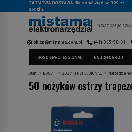
DARMOWA DOSTAWA dla zamówień od 199 zł.
Za
godzin
.
Wyszukaj
sklep@mistama.com.pl
(41) 335-50-31
BOSCH PROFESSIONAL
BOSCH OGRÓD
Start
BOSCH
BOSCH PROFESSIONAL
Narzędzia rę
50 nożyków ostrzy trape