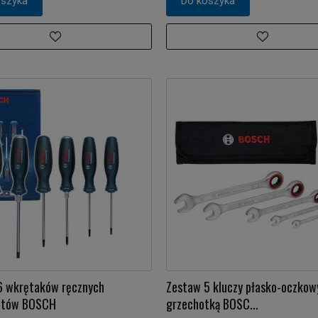
oszyka
Do koszyka
6 wkrętaków ręcznych
Zestaw 5 kluczy płasko-oczkow
ętów BOSCH
grzechotką BOSC...