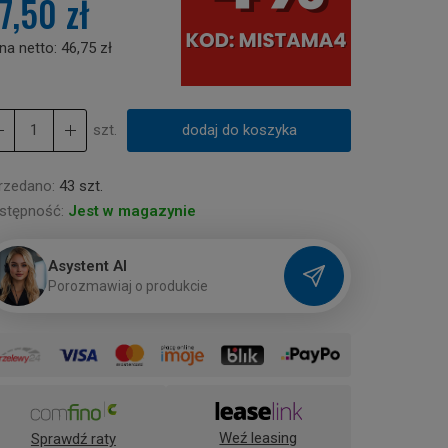
7,50 zł
na netto:
46,75 zł
szt.
dodaj do koszyka
rzedano:
43 szt.
stępność:
Jest w magazynie
Asystent AI
P
o
r
o
z
m
a
w
i
a
j
o
p
r
o
d
u
k
c
i
e
Weź leasing
Sprawdź raty