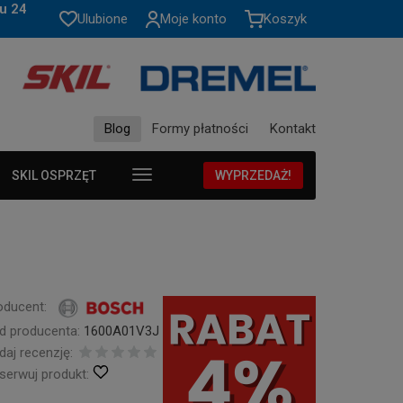
u 24
Ulubione
Moje konto
Koszyk
Blog
Formy płatności
Kontakt
SKIL OSPRZĘT
WYPRZEDAŻ!
oducent:
d producenta:
1600A01V3J
daj recenzję:
serwuj produkt: