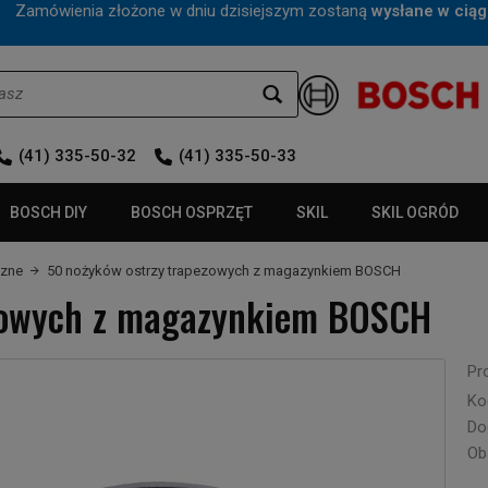
mówienia złożone w dniu dzisiejszym zostaną
wysłane w ciąg
(41) 335-50-32
(41) 335-50-33
BOSCH DIY
BOSCH OSPRZĘT
SKIL
SKIL OGRÓD
czne
50 nożyków ostrzy trapezowych z magazynkiem BOSCH
zowych z magazynkiem BOSCH
Pr
Ko
Do
Ob