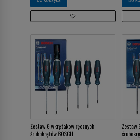
Do koszyka
Do k
Zestaw 6 wkrętaków ręcznych
Zestaw 
śrubokrętów BOSCH
śrubokr