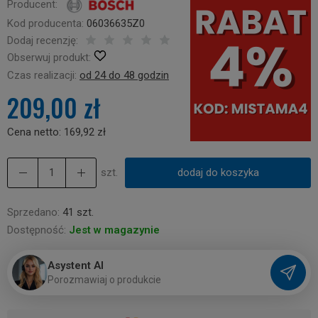
Producent:
Kod producenta:
06036635Z0
Dodaj recenzję:
Obserwuj produkt:
Czas realizacji:
od 24 do 48 godzin
209,00 zł
Cena netto:
169,92 zł
szt.
dodaj do koszyka
Sprzedano:
41 szt.
Dostępność:
Jest w magazynie
Asystent AI
P
o
r
o
z
m
a
w
i
a
j
o
p
r
o
d
u
k
c
i
e