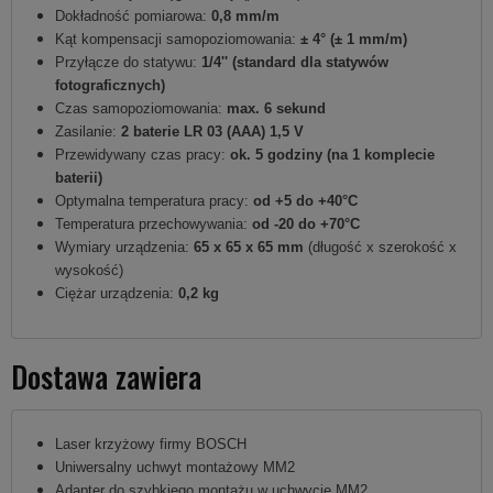
Dokładność pomiarowa:
0,8 mm/m
Kąt kompensacji samopoziomowania:
± 4° (± 1 mm/m)
Przyłącze do statywu:
1/4'' (standard dla statywów
fotograficznych)
Czas samopoziomowania:
max. 6 sekund
Zasilanie:
2 baterie LR 03 (AAA) 1,5 V
Przewidywany czas pracy:
ok. 5 godziny (na 1 komplecie
baterii)
Optymalna temperatura pracy:
od +5 do +40°C
Temperatura przechowywania:
od -20 do +70°C
Wymiary urządzenia:
65 x 65 x 65 mm
(długość x szerokość x
wysokość)
Ciężar urządzenia:
0,2 kg
Dostawa zawiera
Laser krzyżowy firmy BOSCH
Uniwersalny uchwyt montażowy MM2
Adapter do szybkiego montażu w uchwycie MM2