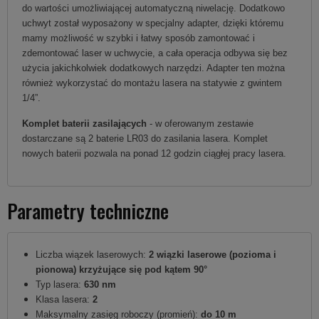
do wartości umożliwiającej automatyczną niwelację. Dodatkowo
uchwyt został wyposażony w specjalny adapter, dzięki któremu
mamy możliwość w szybki i łatwy sposób zamontować i
zdemontować laser w uchwycie, a cała operacja odbywa się bez
użycia jakichkolwiek dodatkowych narzędzi. Adapter ten można
również wykorzystać do montażu lasera na statywie z gwintem
1/4”.
Komplet baterii zasilających
- w oferowanym zestawie
dostarczane są 2 baterie LR03 do zasilania lasera. Komplet
nowych baterii pozwala na ponad 12 godzin ciągłej pracy lasera.
Parametry techniczne
Liczba wiązek laserowych:
2 wiązki laserowe (pozioma i
pionowa) krzyżujące się pod kątem 90°
Typ lasera:
630 nm
Klasa lasera:
2
Maksymalny zasięg roboczy (promień):
do 10 m