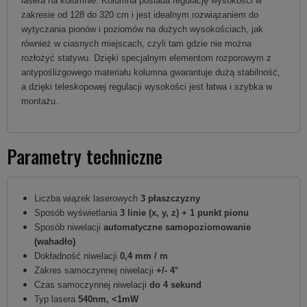
lasera na kolumnie. Kolumna posiada regulację wysokości w
zakresie od 128 do 320 cm i jest idealnym rozwiązaniem do
wytyczania pionów i poziomów na dużych wysokościach, jak
również w ciasnych miejscach, czyli tam gdzie nie można
rozłożyć statywu. Dzięki specjalnym elementom rozporowym z
antypoślizgowego materiału kolumna gwarantuje dużą stabilność,
a dzięki teleskopowej regulacji wysokości jest łatwa i szybka w
montażu.
Parametry techniczne
Liczba wiązek laserowych
3 płaszczyzny
Sposób wyświetlania
3 linie (x, y, z) + 1 punkt pionu
Sposób niwelacji
automatyczne samopoziomowanie
(wahadło)
Dokładność niwelacji
0,4 mm / m
Zakres samoczynnej niwelacji
+/- 4°
Czas samoczynnej niwelacji
do 4 sekund
Typ lasera
540nm, <1mW