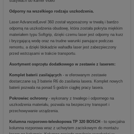
statywach do kamer video
Odporny na wszelkiego rodzaju uszkodzenia.
Laser AdvancedLevel 360 został wyposażony w trwałą i bardzo
odporną na uszkodzenia obudowę, która została pokryta miękkim
materiałem typu Softgrip, dzięki czemu laser jest odporny na kurz
i bryzgającą wodę oraz na trudne warunki panujące podczas
remontu, a dzięki blokadzie wahadła laser jest zabezpieczony
przed wstrząsami w trakcie transportu.
Asortyment osprzętu dodatkowego w zestawie z laserem:
Komplet baterii zasilających
- w oferowanym zestawie
dostarczane są 3 baterie R6 do zasilania lasera. Komplet nowych
baterii pozwala na ponad 5 godzin ciągłej pracy lasera.
Pokrowiec ochronny
- wykonany z trwałego i odpornego na
uszkodzenia materiału, pozwala na bezpieczny transport i
przechowywanie urządzenia.
Kolumna rozporowo-teleskopowa TP 320 BOSCH
- to specjalna
kolumna rozporowa wraz z uchwytem zaciskowym do montażu