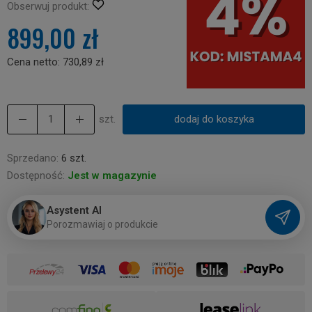
Obserwuj produkt:
899,00 zł
Cena netto:
730,89 zł
szt.
dodaj do koszyka
Sprzedano:
6 szt.
Dostępność:
Jest w magazynie
Asystent AI
P
o
r
o
z
m
a
w
i
a
j
o
p
r
o
d
u
k
c
i
e