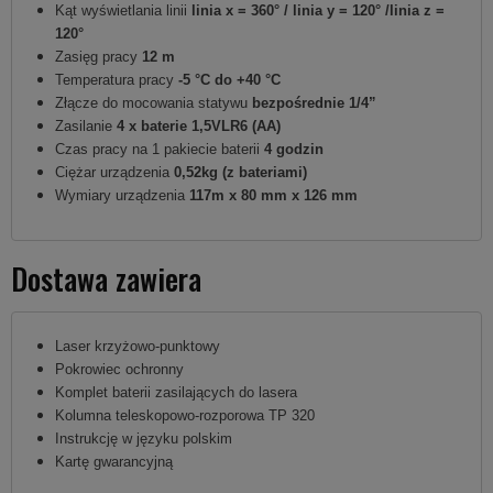
Kąt wyświetlania linii
linia x = 360° / linia y = 120° /linia z =
120°
Zasięg pracy
12 m
Temperatura pracy
-5 °C do +40 °C
Złącze do mocowania statywu
bezpośrednie 1/4”
Zasilanie
4 x baterie 1,5VLR6 (AA)
Czas pracy na 1 pakiecie baterii
4 godzin
Ciężar urządzenia
0,52kg (z bateriami)
Wymiary urządzenia
117m x 80 mm x 126 mm
Dostawa zawiera
Laser krzyżowo-punktowy
Pokrowiec ochronny
Komplet baterii zasilających do lasera
Kolumna teleskopowo-rozporowa TP 320
Instrukcję w języku polskim
Kartę gwarancyjną