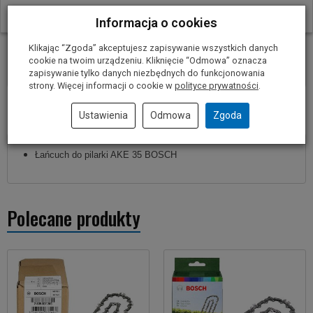
W ostatnich 30 dniach produktem interesują się
24
osoby.
Informacja o cookies
średnica rowka prowadzącego: 1,1 mm
ilość ogniw: 52
Klikając “Zgoda” akceptujesz zapisywanie wszystkich danych
pasuje do prowadnicy: 35 cm
cookie na twoim urządzeniu. Kliknięcie “Odmowa” oznacza
zapisywanie tylko danych niezbędnych do funkcjonowania
strony. Więcej informacji o cookie w
polityce prywatności
.
Dostawa zawiera
Ustawienia
Odmowa
Zgoda
Łańcuch do pilarki AKE 35 BOSCH
Polecane produkty