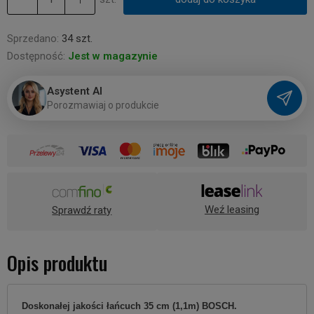
Sprzedano:
34 szt.
Dostępność:
Jest w magazynie
Asystent AI
P
o
r
o
z
m
a
w
i
a
j
o
p
r
o
d
u
k
c
i
e
Weź leasing
Sprawdź raty
Opis produktu
Doskonałej jakości łańcuch 35 cm (1,1m) BOSCH.