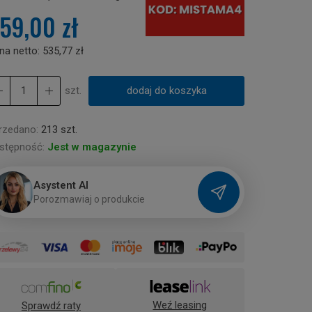
59,00 zł
na netto:
535,77 zł
szt.
dodaj do koszyka
rzedano:
213 szt.
stępność:
Jest w magazynie
Asystent AI
P
o
r
o
z
m
a
w
i
a
j
o
p
r
o
d
u
k
c
i
e
Weź leasing
Sprawdź raty