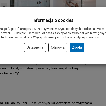
Informacja o cookies
ikając “Zgoda” akceptujesz zapisywanie wszystkich danych cookie na twoim
ządzeniu. Kliknięcie “Odmowa” oznacza zapisywanie tylko danych niezbędny
 funkcjonowania strony. Więcej informacji o cookie w
polityce prywatności
.
Ustawienia
Odmowa
Zgoda
tem do montażu poziomicy laserowej na kolumnie oraz klamrą
ować z każdym modelem poziomicy laserowej dowolnego
 montażowy
¼″
.
 od 140 do 350 cm
i jest idealnym rozwiązaniem do wytyczania