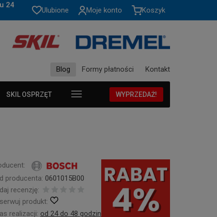
u 24
Ulubione
Moje konto
Koszyk
Blog
Formy płatności
Kontakt
SKIL OSPRZĘT
WYPRZEDAŻ!
oducent:
d producenta:
0601015B00
daj recenzję:
serwuj produkt:
s realizacji:
od 24 do 48 godzin