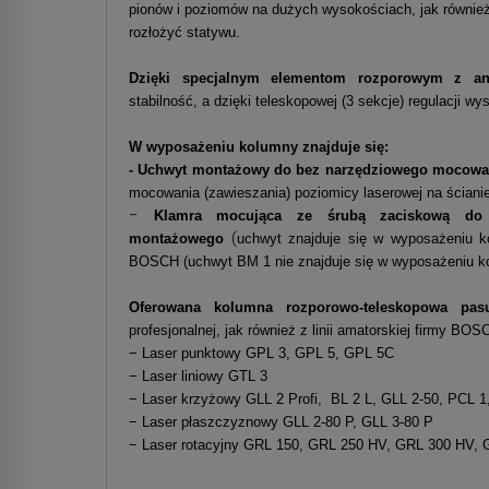
pionów i poziomów na dużych wysokościach, jak równie
rozłożyć statywu.
Dzięki specjalnym elementom rozporowym z ant
stabilność, a dzięki teleskopowej (3 sekcje) regulacji w
W wyposażeniu kolumny znajduje się:
- Uchwyt montażowy do bez narzędziowego mocowa
mocowania (zawieszania) poziomicy laserowej na ścianie
−
Klamra mocująca ze śrubą zaciskową do
(
montażowego
uchwyt znajduje się w wyposażeniu 
BOSCH (uchwyt BM 1 nie znajduje się w wyposażeniu k
Oferowana kolumna rozporowo-teleskopowa pas
profesjonalnej, jak również z linii amatorskiej firmy BOS
− Laser punktowy GPL 3, GPL 5, GPL 5C
− Laser liniowy GTL 3
− Laser krzyżowy GLL 2 Profi, BL 2 L, GLL 2-50, PCL 
− Laser płaszczyznowy GLL 2-80 P, GLL 3-80 P
− Laser rotacyjny GRL 150, GRL 250 HV, GRL 300 HV,