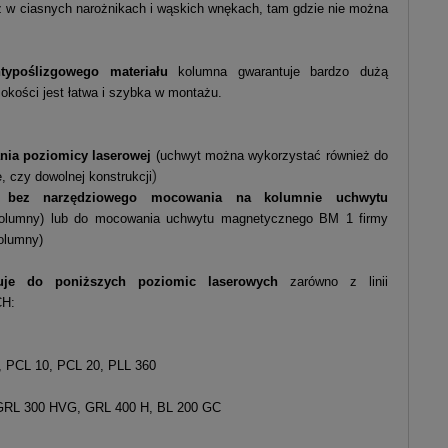
ż w ciasnych narożnikach i wąskich wnękach, tam gdzie nie można
ypoślizgowego materiału
kolumna gwarantuje bardzo dużą
ysokości jest łatwa i szybka w montażu.
nia poziomicy laserowej
(uchwyt można wykorzystać również do
)
, czy dowolnej konstrukcji
 bez narzędziowego mocowania na kolumnie uchwytu
kolumny) lub do mocowania uchwytu magnetycznego BM 1 firmy
olumny)
uje do poniższych poziomic laserowych
zarówno z linii
CH:
1, PCL 10, PCL 20, PLL 360
 GRL 300 HVG, GRL 400 H, BL 200 GC