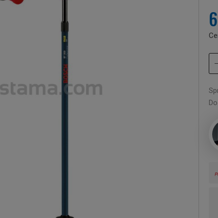
6
Ce
Sp
Do