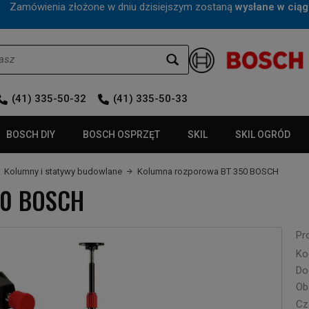
mówienia złożone w dniu dzisiejszym zostaną
wysłane w ciąg
(41) 335-50-32
(41) 335-50-33
BOSCH DIY
BOSCH OSPRZĘT
SKIL
SKIL OGRÓD
Kolumny i statywy budowlane
Kolumna rozporowa BT 350 BOSCH
50 BOSCH
Pr
Ko
Do
Ob
Cza