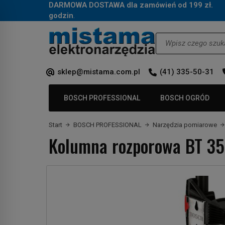
DARMOWA DOSTAWA dla zamówień od 199 zł.
Za
godzin
.
Wyszukaj
sklep@mistama.com.pl
(41) 335-50-31
BOSCH PROFESSIONAL
BOSCH OGRÓD
Start
BOSCH PROFESSIONAL
Narzędzia pomiarowe
Kolumna rozporowa BT 3