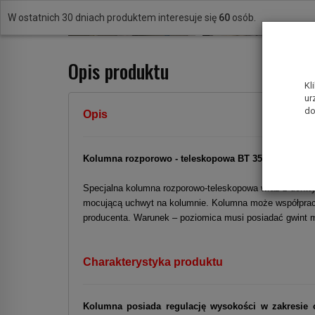
W ostatnich 30 dniach produktem interesuje się
60
osób.
Opis produktu
Kl
ur
do
Opis
Kolumna rozporowo - teleskopowa BT 350 BOSCH
Specjalna kolumna rozporowo-teleskopowa wraz z uchwy
mocującą uchwyt na kolumnie.
Kolumna może współprac
producenta. Warunek – poziomica musi posiadać gwint
Charakterystyka produktu
Kolumna posiada regulację wysokości w zakresie