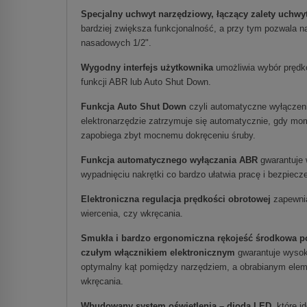
Specjalny uchwyt narzędziowy, łączący zalety uchwy
bardziej zwiększa funkcjonalność, a przy tym pozwala na
nasadowych 1/2".
Wygodny interfejs użytkownika
umożliwia wybór pręd
funkcji ABR lub Auto Shut Down.
Funkcja Auto Shut Down
czyli automatyczne wyłączeni
elektronarzędzie zatrzymuje się automatycznie, gdy mome
zapobiega zbyt mocnemu dokręceniu śruby.
Funkcja automatycznego wyłączania ABR
gwarantuje 
wypadnięciu nakrętki co bardzo ułatwia pracę i bezpiec
Elektroniczna regulacja prędkości obrotowej
zapewnia
wiercenia, czy wkręcania.
Smukła i bardzo ergonomiczna rękojeść środkowa po
czułym włącznikiem elektronicznym
gwarantuje wysok
optymalny kąt pomiędzy narzędziem, a obrabianym eleme
wkręcania.
Wbudowany system oświetlenia – dioda LED,
które id