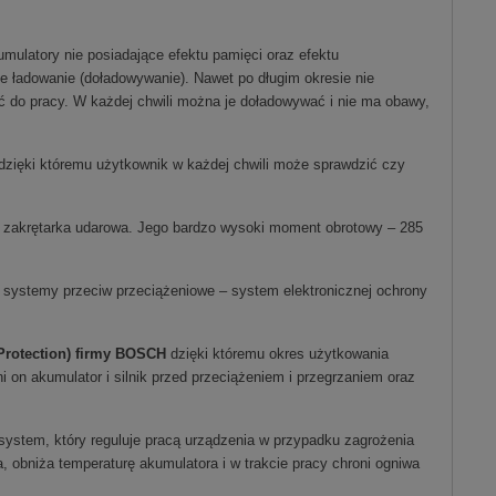
umulatory nie posiadające efektu pamięci oraz efektu
e ładowanie (doładowywanie). Nawet po długim okresie nie
ć do pracy. W każdej chwili można je doładowywać i nie ma obawy,
dzięki któremu użytkownik w każdej chwili może sprawdzić czy
 zakrętarka udarowa. Jego bardzo wysoki moment obrotowy – 285
systemy przeciw przeciążeniowe – system elektronicznej ochrony
 Protection) firmy BOSCH
dzięki któremu okres użytkowania
ni on akumulator i silnik przed przeciążeniem i przegrzaniem oraz
 system, który reguluje pracą urządzenia w przypadku zagrożenia
 obniża temperaturę akumulatora i w trakcie pracy chroni ogniwa