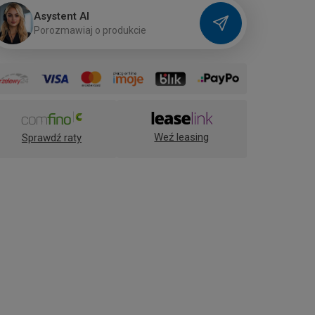
Asystent AI
P
o
r
o
z
m
a
w
i
a
j
o
p
r
o
d
u
k
c
i
e
Weź leasing
Sprawdź raty