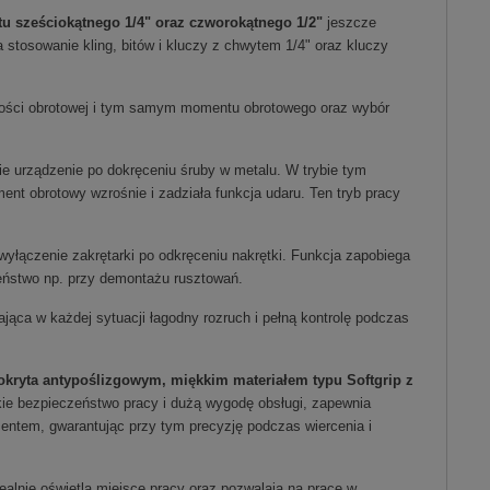
tu sześciokątnego 1/4" oraz czworokątnego 1/2"
jeszcze
 stosowanie kling, bitów i kluczy z chwytem 1/4" oraz kluczy
kości obrotowej i tym samym momentu obrotowego oraz wybór
e urządzenie po dokręceniu śruby w metalu. W trybie tym
nt obrotowy wzrośnie i zadziała funkcja udaru. Ten tryb pracy
wyłączenie zakrętarki po odkręceniu nakrętki. Funkcja zapobiega
zeństwo np. przy demontażu rusztowań.
jąca w każdej sytuacji łagodny rozruch i pełną kontrolę podczas
kryta antypoślizgowym, miękkim materiałem typu Softgrip z
ie bezpieczeństwo pracy i dużą wygodę obsługi, zapewnia
ntem, gwarantując przy tym precyzję podczas wiercenia i
ealnie oświetla miejsce pracy oraz pozwalają na pracę w