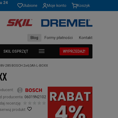
u 24
Ulubione
Moje konto
Koszyk
Blog
Formy płatności
Kontakt
SKIL OSPRZĘT
WYPRZEDAŻ!
18V-285 BOSCH 2x4,0Ah L-BOXX
XX
oducent:
d producenta:
06019N2102
daj recenzję:
serwuj produkt: