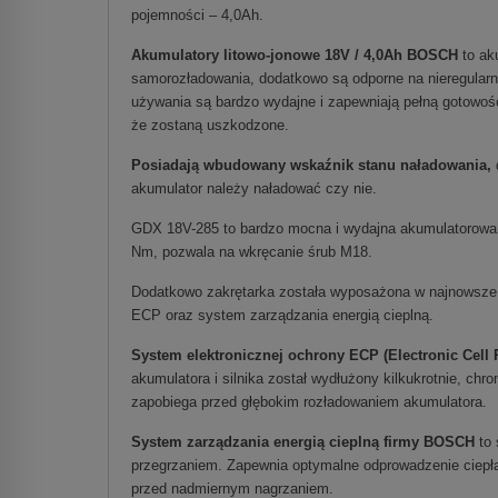
pojemności – 4,0Ah.
Akumulatory litowo-jonowe 18V / 4,0Ah BOSCH
to ak
samorozładowania, dodatkowo są odporne na nieregularn
używania są bardzo wydajne i zapewniają pełną gotowoś
że zostaną uszkodzone.
Posiadają wbudowany wskaźnik stanu naładowania,
akumulator należy naładować czy nie.
GDX 18V-285 to bardzo mocna i wydajna akumulatorowa
Nm, pozwala na wkręcanie śrub M18.
Dodatkowo zakrętarka została wyposażona w najnowsze 
ECP oraz system zarządzania energią cieplną.
System elektronicznej ochrony ECP (Electronic Cell
akumulatora i silnika został wydłużony kilkukrotnie, chro
zapobiega przed głębokim rozładowaniem akumulatora.
System zarządzania energią cieplną firmy BOSCH
to
przegrzaniem. Zapewnia optymalne odprowadzenie ciepła,
przed nadmiernym nagrzaniem.