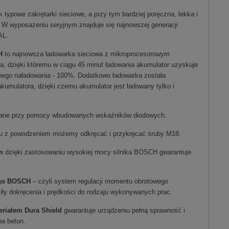
typowe zakrętarki sieciowe, a przy tym bardziej poręczna, lekka i
 W wyposażeniu seryjnym znajduje się najnowszej generacji
AL.
H
to najnowsza ładowarka sieciowa z mikroprocesorowym
, dzięki któremu w ciągu 45 minut ładowania akumulator uzyskuje
łnego naładowania - 100%. Dodatkowo ładowarka została
kumulatora, dzięki czemu akumulator jest ładowany tylko i
ślane przy pomocy wbudowanych wskaźników diodowych.
emu z powodzeniem możemy odkręcać i przykręcać śruby M18.
m
dzięki zastosowaniu wysokiej mocy silnika BOSCH gwarantuje
ego BOSCH
– czyli system regulacji momentu obrotowego
iły dokręcenia i prędkości do rodzaju wykonywanych prac.
eriałem Dura Shield
gwarantuje urządzeniu pełną sprawność i
na beton.