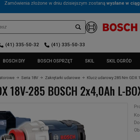
mówienia złożone w dniu dzisiejszym zostaną
wysłane w ciąg
(41) 335-50-32
(41) 335-50-33
BOSCH DIY
BOSCH OSPRZĘT
SKIL
SKIL OGRÓD
latorowe
Seria 18V
Zakrętarki udarowe
Klucz udarowy 285 Nm GDX 
DX 18V-285 BOSCH 2x4,0Ah L-BO
Pr
Ko
Do
Ob