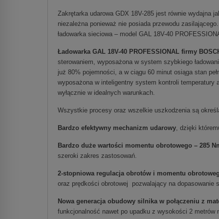
Zakrętarka udarowa GDX 18V-285 jest równie wydajna jak 
niezależna ponieważ nie posiada przewodu zasilającego.
ładowarka sieciowa – model GAL 18V-40 PROFESSION
Ładowarka GAL 18V-40 PROFESSIONAL firmy BOSC
sterowaniem, wyposażona w system szybkiego ładowania
już 80% pojemności, a w ciągu 60 minut osiąga stan pe
wyposażona w inteligentny system kontroli temperatury a
wyłącznie w idealnych warunkach.
Wszystkie procesy oraz wszelkie uszkodzenia są okre
Bardzo efektywny mechanizm udarowy
, dzięki któr
Bardzo duże wartości momentu obrotowego – 285 N
szeroki zakres zastosowań.
2-stopniowa regulacja obrotów i momentu obrotow
oraz prędkości obrotowej pozwalający na dopasowanie s
Nowa generacja obudowy silnika w połączeniu z mat
funkcjonalność nawet po upadku z wysokości 2 metrów 