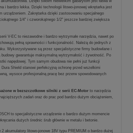
 akumulatorowa. Dzięki swoim niewielkim gabarytom jest łatwa w
a i bardzo lekka. Dzięki technologii litowo-jonowej wkrętarka jest
m urządzeniem. Zakrętarka dzięki zastosowaniu specjalnego
iokątnego 1/4" i czworokątnego 1/2" jeszcze bardziej zwiększa
erii V-EC to niezawodne i bardzo wytrzymałe narzędzia, nawet po
chowują pełną sprawności i funkcjonalność. Należą do jednych z
nku. Wykorzystywane są przez specjalistyczne firmy budowlane i
a budowy gwarantuje maksymalną wytrzymałość i żywotność. Po
ostki napędowej. Tym samym obudowa nie pełni już funkcji
 Dura Shield stanowi perfekcyjną ochronę przed wszelkimi
tywną, wysoce profesjonalną pracę bez przerw spowodowanych
żone w bezszczotkowe silniki z serii EC-Motor
to narzędzia
najcięższych zadań oraz do prac pod bardzo dużym obciążeniem,
BOSCH to specjalistyczne urządzenie o bardzo dużym momencie
cania dużych średnic śrub głównie w metalu i betonie.
 2 akumulatory litowo-jonowe 18V typu PREMIUM o bardzo dużej