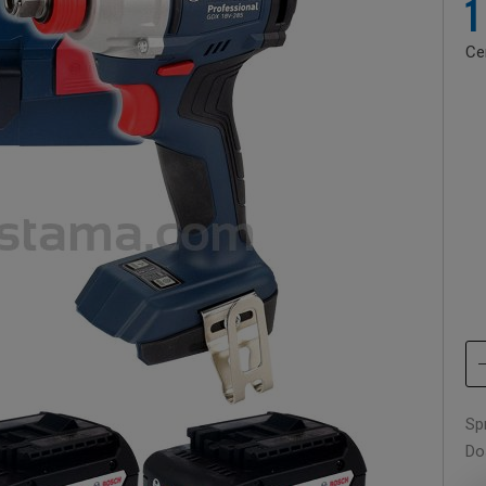
1
Ce
Sp
Do