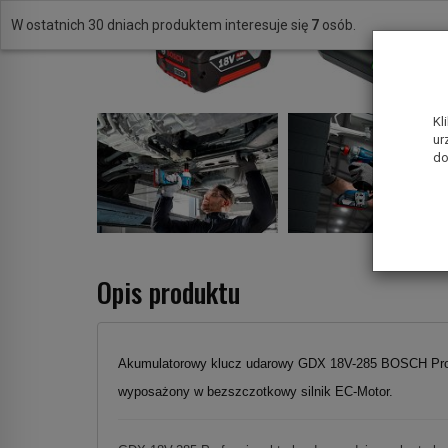
W ostatnich 30 dniach produktem interesuje się
7
osób.
Kl
ur
do
Opis produktu
Akumulatorowy klucz udarowy GDX 18V-285 BOSCH Pro
wyposażony w bezszczotkowy silnik EC-Motor.