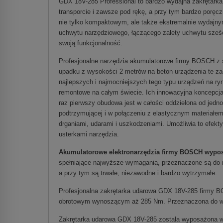
GDX 18V-285 Professional to bardzo wydajna zakrętarka
transporcie i zawsze pod rękę, a przy tym bardzo poręczn
nie tylko kompaktowym, ale także ekstremalnie wydajny
uchwytu narzędziowego, łączącego zalety uchwytu sześc
swoją funkcjonalność.
Profesjonalne narzędzia akumulatorowe firmy BOSCH z s
upadku z wysokości 2 metrów na beton urządzenia te za
najlepszych i najmocniejszych tego typu urządzeń na ry
remontowe na całym świecie. Ich innowacyjna koncepcj
raz pierwszy obudowa jest w całości oddzielona od jedn
podtrzymującej i w połączeniu z elastycznym materiałem
drganiami, udarami i uszkodzeniami. Umożliwia to efek
usterkami narzędzia.
Akumulatorowe elektronarzędzia firmy BOSCH wyposa
spełniające najwyższe wymagania, przeznaczone są do 
a przy tym są trwałe, niezawodne i bardzo wytrzymałe.
Profesjonalna zakrętarka udarowa GDX 18V-285 firmy 
obrotowym wynoszącym aż 285 Nm. Przeznaczona do wkrę
Zakrętarka udarowa GDX 18V-285 została wyposażona w