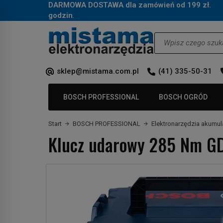
DARMOWA DOSTAWA dla zamówień od 199 zł.
Za
godzin
.
Wyszukaj
sklep@mistama.com.pl
(41) 335-50-31
BOSCH PROFESSIONAL
BOSCH OGRÓD
Start
BOSCH PROFESSIONAL
Elektronarzędzia akumu
Klucz udarowy 285 Nm G