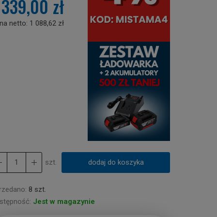
 339,00 zł
na netto:
1 088,62 zł
szt.
dodaj do koszyka
rzedano:
8 szt.
stępność:
Jest w magazynie