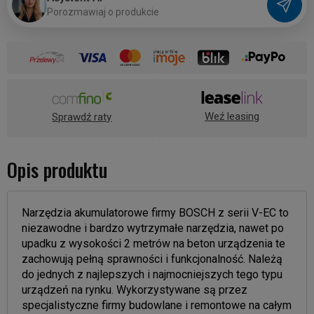
P
o
r
o
z
m
a
w
i
a
j
o
p
r
o
d
u
k
c
i
e
Weź leasing
Sprawdź raty
Opis produktu
Narzędzia akumulatorowe firmy BOSCH z serii V-EC to
niezawodne i bardzo wytrzymałe narzędzia, nawet po
upadku z wysokości 2 metrów na beton urządzenia te
zachowują pełną sprawności i funkcjonalność. Należą
do jednych z najlepszych i najmocniejszych tego typu
urządzeń na rynku. Wykorzystywane są przez
specjalistyczne firmy budowlane i remontowe na całym