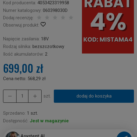
Kod producenta:
4053423319958
Numer katalogowy:
060398030D
Dodaj recenzję:
Obserwuj produkt:
Napięcie zasilania:
18V
Rodzaj silnika:
bezszczotkowy
Ilość akumulatorów:
2
699,00 zł
Cena netto:
568,29 zł
szt.
dodaj do koszyka
Sprzedano:
1 szt.
Dostępność:
Jest w magazynie
Asystent AI