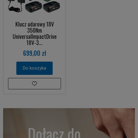
Klucz udarowy 18V
350Nm
UniversalImpactDrive
18V-3...
699,00 zł
Do koszyka
Dołącz do