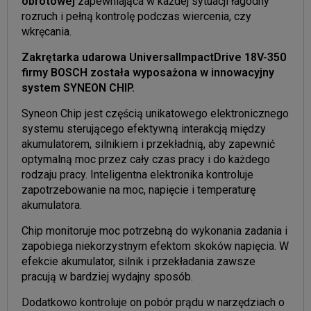
obrotowej
zapewniająca w każdej sytuacji łagodny
rozruch i pełną kontrolę podczas wiercenia, czy
wkręcania.
Zakrętarka udarowa UniversalImpactDrive 18V-350
firmy BOSCH została wyposażona w innowacyjny
system SYNEON CHIP.
Syneon Chip jest częścią unikatowego elektronicznego
systemu sterującego efektywną interakcją między
akumulatorem, silnikiem i przekładnią, aby zapewnić
optymalną moc przez cały czas pracy i do każdego
rodzaju pracy. Inteligentna elektronika kontroluje
zapotrzebowanie na moc, napięcie i temperaturę
akumulatora.
Chip monitoruje moc potrzebną do wykonania zadania i
zapobiega niekorzystnym efektom skoków napięcia. W
efekcie akumulator, silnik i przekładania zawsze
pracują w bardziej wydajny sposób.
Dodatkowo kontroluje on pobór prądu w narzędziach o