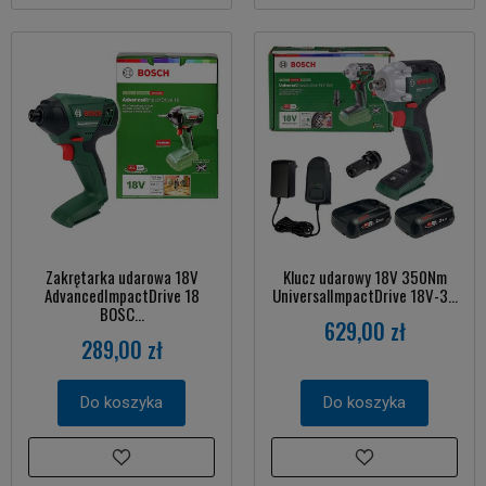
Zakrętarka udarowa 18V
Klucz udarowy 18V 350Nm
AdvancedImpactDrive 18
UniversalImpactDrive 18V-3...
BOSC...
629,00 zł
289,00 zł
Do koszyka
Do koszyka