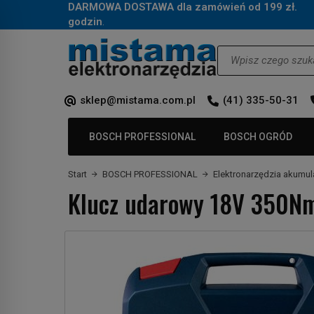
DARMOWA DOSTAWA dla zamówień od 199 zł.
Za
godzin
.
Wyszukaj
sklep@mistama.com.pl
(41) 335-50-31
BOSCH PROFESSIONAL
BOSCH OGRÓD
Start
BOSCH PROFESSIONAL
Elektronarzędzia akumu
Klucz udarowy 18V 350Nm