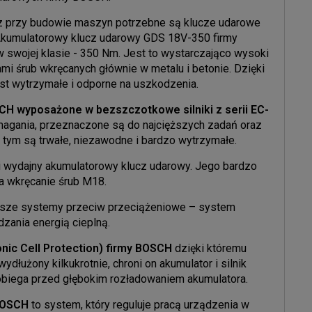
az przy budowie maszyn potrzebne są klucze udarowe
Akumulatorowy klucz udarowy GDS 18V-350 firmy
wojej klasie - 350 Nm. Jest to wystarczająco wysoki
mi śrub wkręcanych głównie w metalu i betonie. Dzięki
st wytrzymałe i odporne na uszkodzenia.
H wyposażone w bezszczotkowe silniki z serii EC-
magania, przeznaczone są do najcięższych zadań oraz
 tym są trwałe, niezawodne i bardzo wytrzymałe.
 wydajny akumulatorowy klucz udarowy. Jego bardzo
 wkręcanie śrub M18.
wsze systemy przeciw przeciążeniowe – system
zania energią cieplną.
nic Cell Protection) firmy BOSCH
dzięki któremu
ydłużony kilkukrotnie, chroni on akumulator i silnik
obiega przed głębokim rozładowaniem akumulatora.
 BOSCH
to system, który reguluje pracą urządzenia w