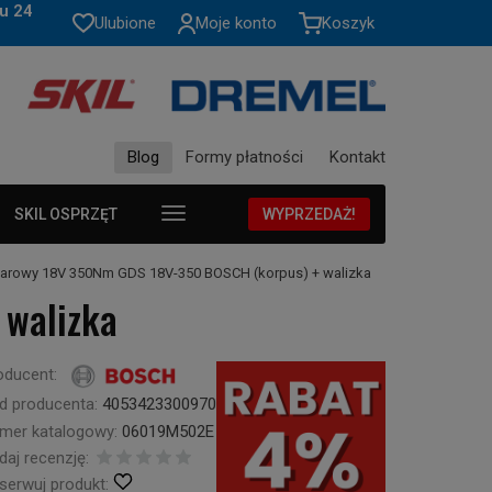
u 24
Ulubione
Moje konto
Koszyk
Blog
Formy płatności
Kontakt
SKIL OSPRZĘT
WYPRZEDAŻ!
darowy 18V 350Nm GDS 18V-350 BOSCH (korpus) + walizka
 walizka
oducent:
d producenta:
4053423300970
mer katalogowy:
06019M502E
daj recenzję:
serwuj produkt: