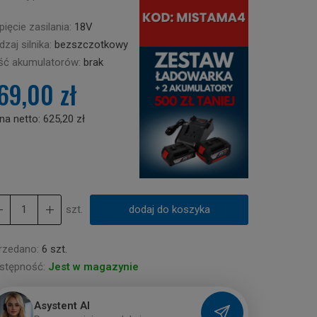
ięcie zasilania:
18V
zaj silnika:
bezszczotkowy
ość akumulatorów:
brak
69,00 zł
na netto:
625,20 zł
szt.
dodaj do koszyka
rzedano:
6 szt.
stępność:
Jest w magazynie
Asystent AI