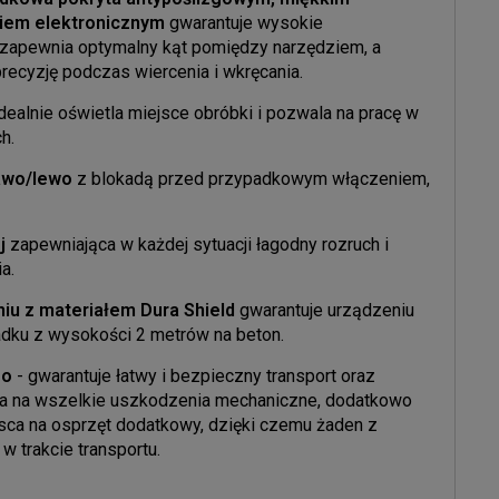
kiem elektronicznym
gwarantuje wysokie
 zapewnia optymalny kąt pomiędzy narzędziem, a
recyzję podczas wiercenia i wkręcania.
dealnie oświetla miejsce obróbki i pozwala na pracę w
h.
rawo/lewo
z blokadą przed przypadkowym włączeniem,
j
zapewniająca w każdej sytuacji łagodny rozruch i
a.
iu z materiałem Dura Shield
gwarantuje urządzeniu
adku z wysokości 2 metrów na beton.
go
- gwarantuje łatwy i bezpieczny transport oraz
rna na wszelkie uszkodzenia mechaniczne, dodatkowo
jsca na osprzęt dodatkowy, dzięki czemu żaden z
 trakcie transportu.