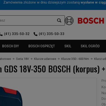
mówienia złożone w dniu dzisiejszym zostaną
wysłane w ciąg
(41) 335-50-32
(41) 335-50-33
BOSCH DIY
BOSCH OSPRZĘT
SKIL
SKIL OGRÓD
latorowe
Seria 18V
Klucze udarowe
Klucze 350 - 600 Nm
Klucz u
 GDS 18V-350 BOSCH (korpus) +
Pr
Ko
Nu
Do
Ob