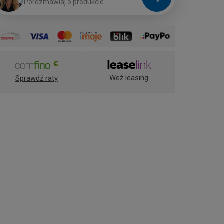
P
o
r
o
z
m
a
w
i
a
j
o
p
r
o
d
u
k
c
i
e
Weź leasing
Sprawdź raty