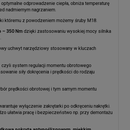
 optymalne odprowadzenie ciepła, obniża temperaturę
rzed nadmiernym nagrzaniem.
ięki któremu z powodzeniem możemy śruby M18.
o – 350 Nm
dzięki zastosowaniu wysokiej mocy silnika
.
owy uchwyt narzędziowy stosowany w kluczach
 czyli system regulacji momentu obrotowego
owanie siły dokręcenia i prędkości do rodzaju
ybór prędkości obrotowej i tym samym momentu
warantuje wyłączenie zakrętarki po odkręceniu nakrętki.
dzo ułatwia pracę i bezpieczeństwo np. przy demontażu
odkowa pokryta antypoślizgowym, miękkim