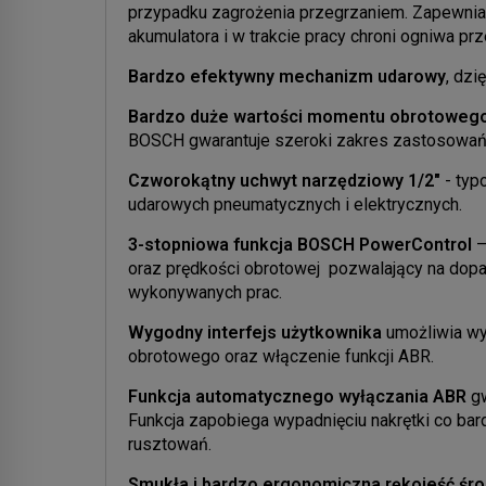
przypadku zagrożenia przegrzaniem. Zapewnia
akumulatora i w trakcie pracy chroni ogniwa p
Bardzo efektywny mechanizm udarowy
, dz
Bardzo duże wartości momentu obrotoweg
BOSCH gwarantuje szeroki zakres zastosowań
Czworokątny uchwyt narzędziowy 1/2"
- typ
udarowych pneumatycznych i elektrycznych.
3-stopniowa funkcja BOSCH PowerControl
–
oraz prędkości obrotowej pozwalający na dopas
wykonywanych prac.
Wygodny interfejs użytkownika
umożliwia w
obrotowego oraz włączenie funkcji ABR.
Funkcja automatycznego wyłączania ABR
g
Funkcja zapobiega wypadnięciu nakrętki co bar
rusztowań.
Smukła i bardzo ergonomiczna rękojeść śr