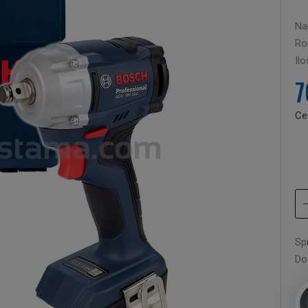
Nap
Rod
Il
7
Ce
Sp
Do