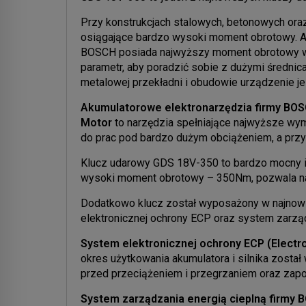
Przy konstrukcjach stalowych, betonowych or
osiągające bardzo wysoki moment obrotowy. 
BOSCH posiada najwyższy moment obrotowy w s
parametr, aby poradzić sobie z dużymi średnica
metalowej przekładni i obudowie urządzenie je
Akumulatorowe elektronarzędzia firmy BOSC
Motor
to narzędzia spełniające najwyższe wy
do prac pod bardzo dużym obciążeniem, a przy
Klucz udarowy GDS 18V-350 to bardzo mocny i
wysoki moment obrotowy – 350Nm, pozwala na
Dodatkowo klucz został wyposażony w najno
elektronicznej ochrony ECP oraz system zarząd
System elektronicznej ochrony ECP (Electro
okres użytkowania akumulatora i silnika został w
przed przeciążeniem i przegrzaniem oraz zap
System zarządzania energią cieplną firmy